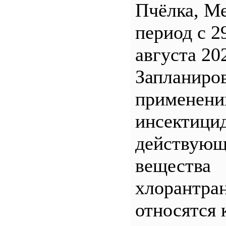
Пчёлка, М
период с 2
августа 20
Запланиро
применен
инсектицид
действующ
вещества
хлорантра
относятся 