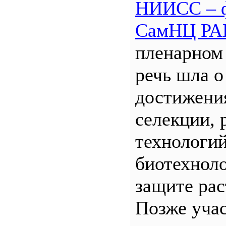
НИИСС – 
СамНЦ РА
пленарном
речь шла о
достижени
селекции, 
технологий
биотехнол
защите рас
Позже уча