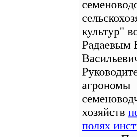
семеновод
сельскохо
культур" во
Радаевым 
Васильеви
Руководит
агрономы
семеновод
хозяйств
п
полях инст