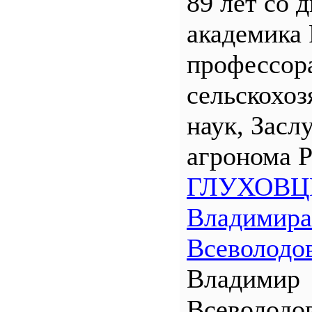
89 лет со 
академика
профессора
сельскохо
наук, Засл
агронома 
ГЛУХОВЦ
Владимира
Всеволодо
Владимир
Всеволодо