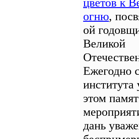
цветов к В
огню
, пос
ой годовщ
Великой
Отечествен
Ежегодно 
института 
этом памя
мероприяти
дань уваж