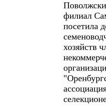
Поволжск
филиал С
посетила д
семеновод
хозяйств ч
некоммерч
организац
"Оренбург
ассоциаци
селекционе