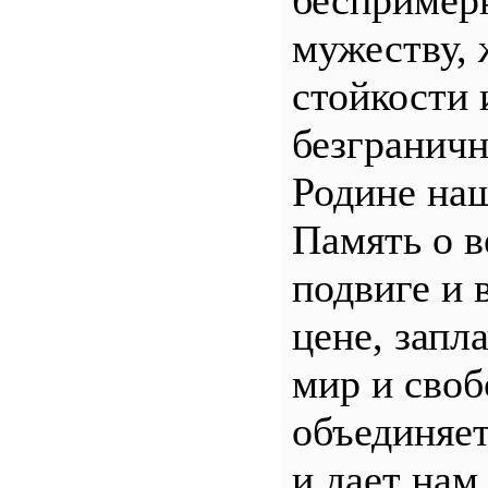
беспример
мужеству, 
стойкости 
безгранич
Родине наш
Память о 
подвиге и 
цене, запл
мир и своб
объединяет
и дает нам