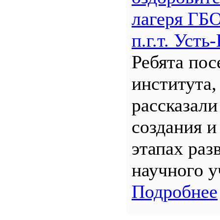
лагеря Г
п.г.т. Уст
Ребята по
института,
рассказали
создания и
этапах раз
научного у
Подробнее