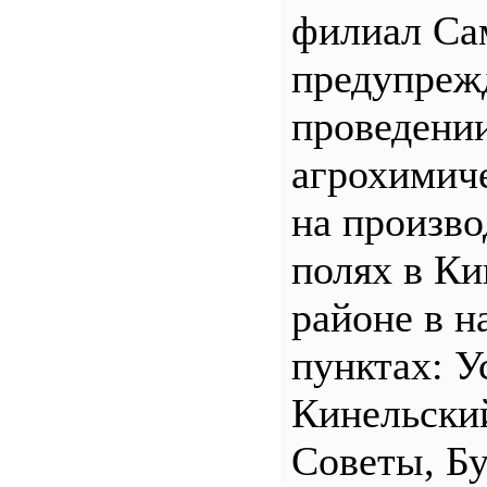
филиал С
предупреж
проведени
агрохимич
на произв
полях в Ки
районе в н
пунктах: У
Кинельски
Советы, Б