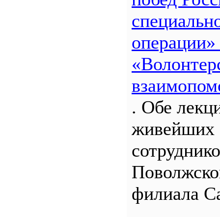
специальн
операции»
«Волонтерс
взаимопом
. Обе лекц
живейших 
сотрудник
Поволжско
филиала С