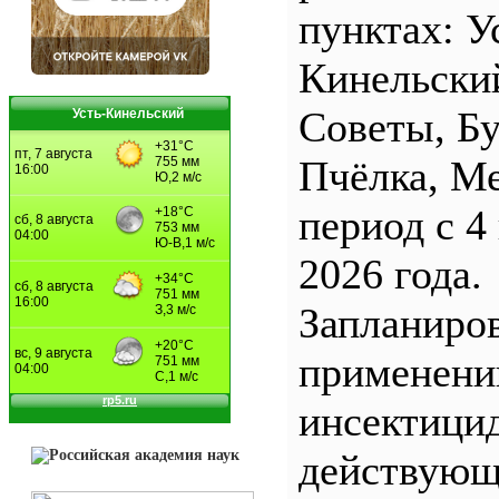
пунктах: У
Кинельски
Советы, Б
Усть-Кинельский
Пчёлка, М
период с 4
2026 года.
Запланиро
применен
инсектицид
действующ