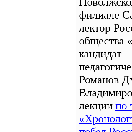
Поволжск
филиале 
лектор Рос
общества 
кандидат
педагогиче
Романов Д
Владимиро
лекции
по 
«Хронолог
побед Росс