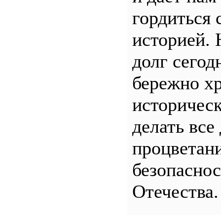
гордиться 
историей.
долг сего
бережно хр
историчес
делать все
процветани
безопасно
Отечества.