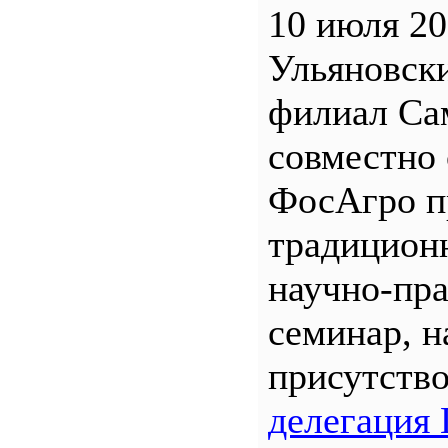
10 июля 20
Ульяновск
филиал С
совместно 
ФосАгро п
традицион
научно-пр
семинар, н
присутств
делегация