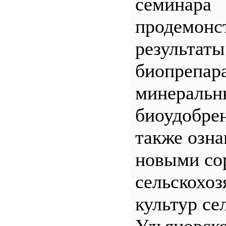
семинара
продемонс
результаты
биопрепар
минеральн
биоудобрен
также озна
новыми со
сельскохо
культур се