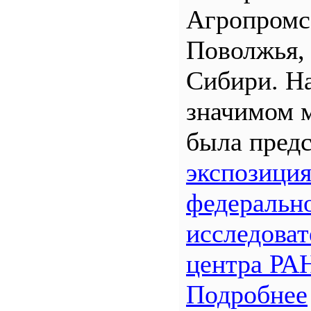
Агропром
Поволжья,
Сибири. Н
значимом 
была предс
экспозици
федеральн
исследоват
центра РА
Подробнее