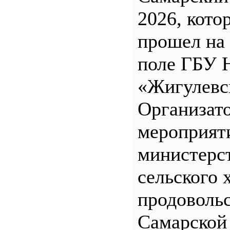
2026, кото
прошел на
поле ГБУ
«Жигулевс
Организат
мероприят
министерс
сельского 
продоволь
Самарской 