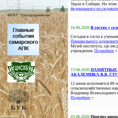
Урала и Сибири. На этом
федерального исследоват
ФГБУ "Госсорткомиссия"
16.06.2026
В гостях у се
Сегодня в гости к учен
Пришкольного оздоровите
Музей института, где им 
учреждения.
Подробнее
»
15.06.2026
ПАМЯТНЫЕ 
АКАДЕМИКА В.В. ГЛ
12 июня исполняется 89 л
сельскохозяйственных на
Владимир Всеволодович 
Подробнее
»
03.06.2026
Прогноз анома