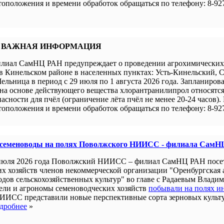
оположения и времени обработок обращаться по телефону: 8-927
 ВАЖНАЯ ИНФОРМАЦИЯ
иал СамНЦ РАН предупреждает о проведении агрохимических 
в Кинельском районе в населенных пунктах: Усть-Кинельский, 
ельница в период с 29 июля по 1 августа 2026 года. Запланиров
а основе действующего вещества хлорантранилипрол относятся 
пасности для пчёл (ограничение лёта пчёл не менее 20-24 часов).
оположения и времени обработок обращаться по телефону: 8-927
 семеноводы на полях Поволжского НИИСС - филиала СамН
июля 2026 года Поволжский НИИСС – филиал СамНЦ РАН посе
их хозяйств членов некоммерческой организации "Оренбургская
одов сельскохозяйственных культур" во главе с Радаевым Влади
ели и агрономы семеноводческих хозяйств
побывали на полях и
ИИСС представили новые перспективные сорта зерновых культ
дробнее
»