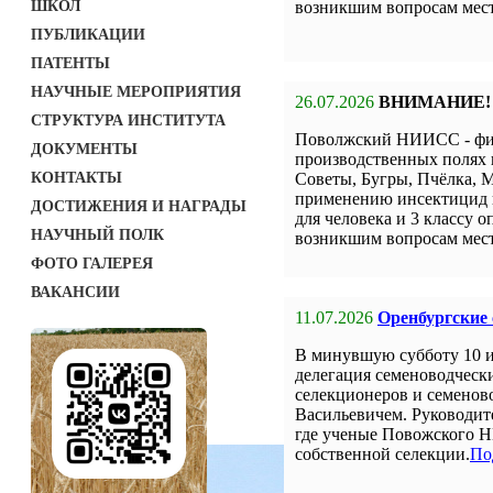
ШКОЛ
возникшим вопросам мест
ПУБЛИКАЦИИ
ПАТЕНТЫ
НАУЧНЫЕ МЕРОПРИЯТИЯ
26.07.2026
ВНИМАНИЕ!
СТРУКТУРА ИНСТИТУТА
Поволжский НИИСС - фил
ДОКУМЕНТЫ
производственных полях 
КОНТАКТЫ
Советы, Бугры, Пчёлка, М
применению инсектицид н
ДОСТИЖЕНИЯ И НАГРАДЫ
для человека и 3 классу о
НАУЧНЫЙ ПОЛК
возникшим вопросам мест
ФОТО ГАЛЕРЕЯ
ВАКАНСИИ
11.07.2026
Оренбургские
В минувшую субботу 10 
делегация семеноводческ
селекционеров и семенов
Васильевичем. Руководит
где ученые Повожского Н
собственной селекции.
По