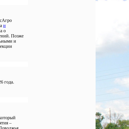
осАгро
ла
и
а о
ений. Позже
льными и
лекции
6 года.
 который
ятия –
Поволжья,