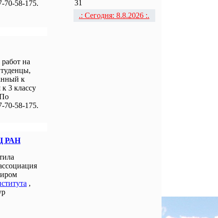
31
-70-58-175.
.: Сегодня: 8.8.2026 :.
работ на
Студенцы,
анный к
к 3 классу
 По
-70-58-175.
Ц РАН
тила
 ассоциация
миром
нститута
,
ур