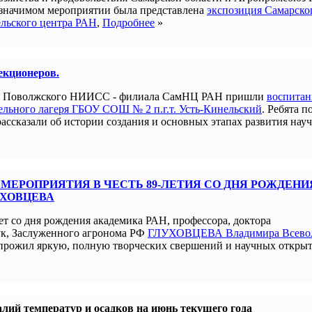
 значимом мероприятии была представлена
экспозиция Самарско
ельского центра РАН
,
Подробнее
»
лекционеров.
ым Поволжского НИИСС - филиала СамНЦ РАН пришли
воспита
льного лагеря ГБОУ СОШ № 2 п.г.т. Усть-Кинельский
. Ребята п
рассказали об истории создания и основных этапах развития нау
МЕРОПРИЯТИЯ В ЧЕСТЬ 89-ЛЕТИЯ СО ДНЯ РОЖДЕНИ
УХОВЦЕВА
ет со дня рождения академика РАН, профессора, доктора
ук, Заслуженного агронома РФ
ГЛУХОВЦЕВА Владимира Всево
прожил яркую, полную творческих свершений и научных открыт
лий температур и осадков на июнь текущего года