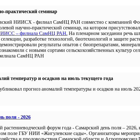
но-практический семинар
новский НИИСХ - филиал СамНЦ РАН совместно с компанией Ф
левой научно-практический семинар, на котором присутствова
 НИИСС – филиала СамНЦ РАН.
На пленарном заседании речь шл
селекции, разработке технологий, биотехнологий и защите раст
демонстрировали результаты опытов с биопрепаратами, минера
 ознакомили с новыми сортами сельскохозяйственных культур се
филиала СамНЦ РАН
лий температур и осадков на июль текущего года
убликовал прогноз аномалий температуры и осадков на июль 202
ь поля - 2026
й растениеводческий форум года - Самарский день поля – 2026,
ном поле ГБУ НИИ «Жигулевские сады». Организаторы меропри
хозяйства и продовольствия Самарской области и Агропромсоюз 