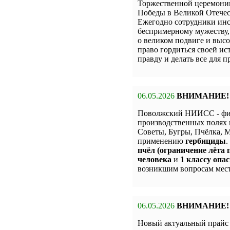
Торжественной церемон
Победы в Великой Отечес
Ежегодно сотрудники инс
беспримерному мужеству,
о великом подвиге и высо
право гордиться своей и
правду и делать все для 
06.05.2026
ВНИМАНИЕ!
Поволжский НИИСС - фи
производственных полях 
Советы, Бугры, Пчёлка,
применению
гербициды
.
пчёл (ограничение лёта п
человека
и
1 классу опас
возникшим вопросам мест
06.05.2026
ВНИМАНИЕ!
Новый актуальный прай