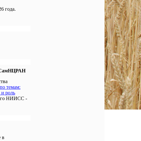
6 года.
е СамНЦРАН
ства
по темам:
 и роль
ого НИИСС -
 в