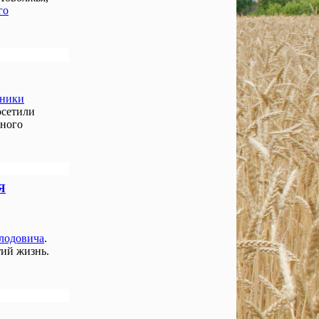
го
нники
осетили
чного
Я
лодовича
.
ий жизнь.