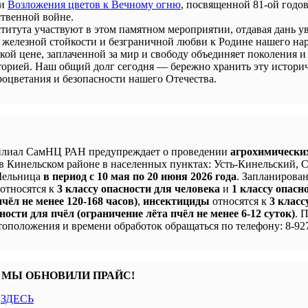
ии
Возложения цветов к Вечному огню
, посвященной 81-ой годо
твенной войне.
титута участвуют в этом памятном мероприятии, отдавая дань у
 железной стойкости и безграничной любви к Родине нашего нар
кой цене, заплаченной за мир и свободу объединяет поколения и
сторией. Наш общий долг сегодня — бережно хранить эту истори
процветания и безопасности нашего Отечества.
лиал СамНЦ РАН предупреждает о проведении
агрохимически
в Кинельском районе в населенных пунктах: Усть-Кинельский, 
 Мельница
в период с 10 мая по 20 июня 2026 года
. Запланирова
 относятся к
3 классу опасности для человека
и
1 классу опасн
чёл не менее 120-168 часов)
,
инсектициды
относятся к
3 класс
ности для пчёл (ограничение лёта пчёл не менее 6-12 суток)
. 
оположения и времени обработок обращаться по телефону: 8-927
 МЫ ОБНОВИЛИ ПРАЙС!
с
ЗДЕСЬ