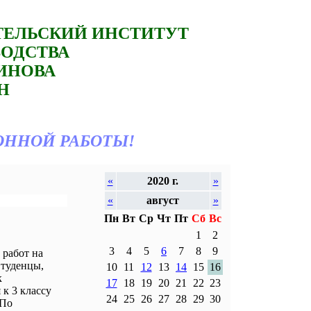
ТЕЛЬСКИЙ ИНСТИТУТ
ВОДСТВА
ТИНОВА
Н
ОННОЙ РАБОТЫ!
«
2020 г.
»
«
август
»
Пн
Вт
Ср
Чт
Пт
Сб
Вс
1
2
3
4
5
6
7
8
9
работ на
Студенцы,
10
11
12
13
14
15
16
к
17
18
19
20
21
22
23
к 3 классу
24
25
26
27
28
29
30
 По