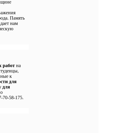
вщине
важения
ода. Память
 дает нам
ческую
х работ
на
Студенцы,
нные к
ости для
у для
По
-70-58-175.