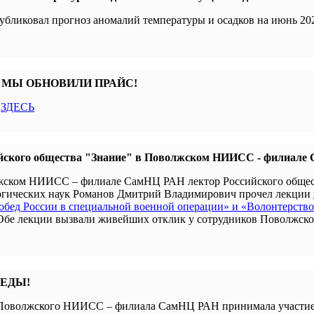
убликовал прогноз аномалий температуры и осадков на июнь 202
 МЫ ОБНОВИЛИ ПРАЙС!
с
ЗДЕСЬ
йского общества "Знание" в Поволжском НИИСС - филиал
олжском НИИСС – филиале СамНЦ РАН лектор Российского обще
гогических наук Романов Дмитрий Владимирович прочел лекции
бед России в специальной военной операции» и «Волонтерство
 Обе лекции вызвали живейших отклик у сотрудников Поволжск
БЕДЫ!
я Поволжского НИИСС – филиала СамНЦ РАН принимала участие