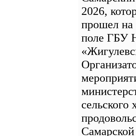
2026, кото
прошел на
поле ГБУ
«Жигулевс
Организат
мероприят
министерс
сельского 
продоволь
Самарской 