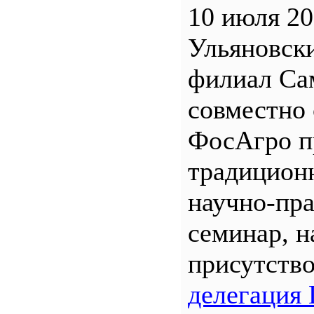
10 июля 20
Ульяновск
филиал С
совместно 
ФосАгро п
традицион
научно-пр
семинар, н
присутств
делегация