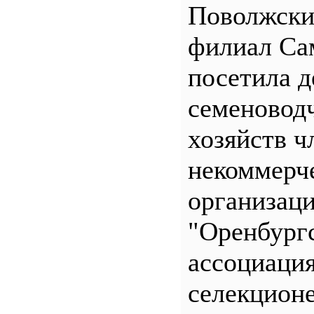
Поволжск
филиал С
посетила д
семеновод
хозяйств ч
некоммерч
организац
"Оренбург
ассоциаци
селекционе