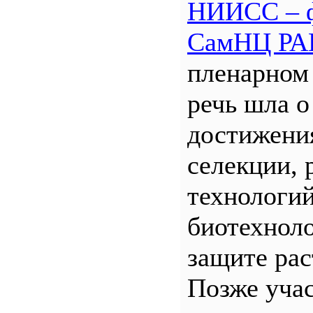
НИИСС – 
СамНЦ РА
пленарном
речь шла о
достижени
селекции, 
технологий
биотехнол
защите рас
Позже уча