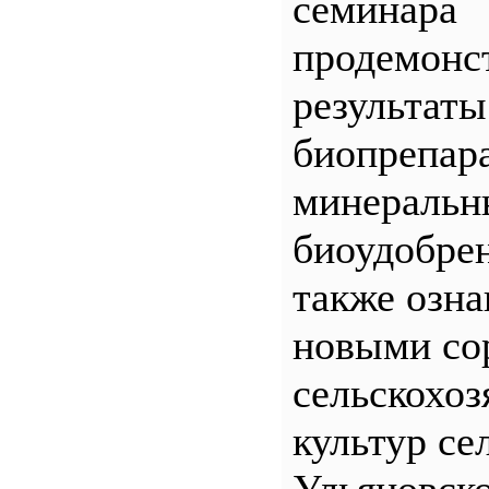
семинара
продемонс
результаты
биопрепар
минеральн
биоудобрен
также озна
новыми со
сельскохо
культур се