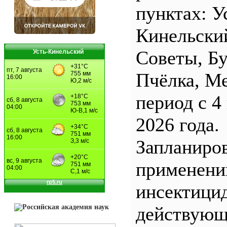
пунктах: У
Кинельски
Советы, Б
Усть-Кинельский
Пчёлка, М
период с 4
2026 года.
Запланиро
применен
инсектицид
действующ