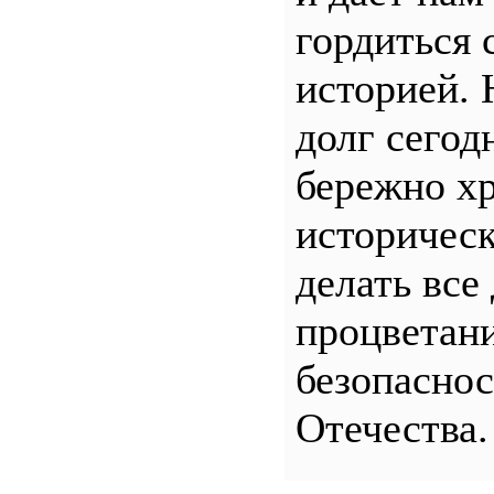
гордиться 
историей.
долг сего
бережно хр
историчес
делать все
процветани
безопасно
Отечества.