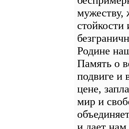
беспример
мужеству, 
стойкости 
безгранич
Родине наш
Память о 
подвиге и 
цене, запл
мир и своб
объединяет
и дает нам