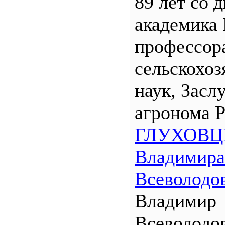
89 лет со 
академика
профессора
сельскохо
наук, Засл
агронома 
ГЛУХОВЦ
Владимира
Всеволодо
Владимир
Всеволодо