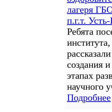
лагеря Г
п.г.т. Уст
Ребята по
института,
рассказали
создания и
этапах раз
научного у
Подробнее