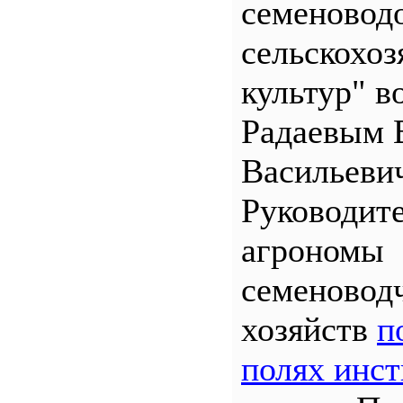
семеновод
сельскохо
культур" во
Радаевым 
Васильеви
Руководит
агрономы
семеновод
хозяйств
п
полях инст