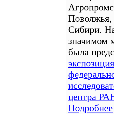
Агропром
Поволжья,
Сибири. Н
значимом 
была предс
экспозици
федеральн
исследоват
центра РА
Подробнее