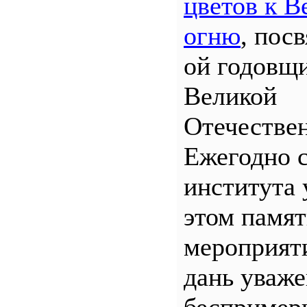
цветов к В
огню
, пос
ой годовщ
Великой
Отечествен
Ежегодно 
института 
этом памя
мероприяти
дань уваж