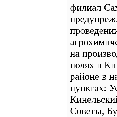
филиал С
предупреж
проведени
агрохимич
на произв
полях в Ки
районе в н
пунктах: У
Кинельски
Советы, Б