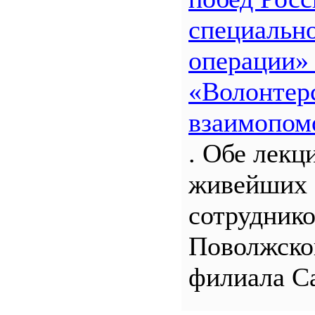
специальн
операции»
«Волонтерс
взаимопом
. Обе лекц
живейших 
сотрудник
Поволжско
филиала С