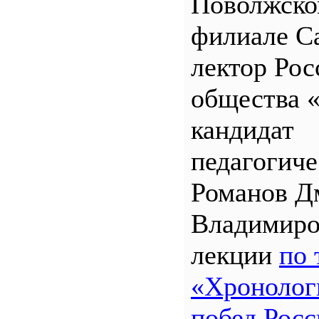
Поволжск
филиале 
лектор Рос
общества 
кандидат
педагогиче
Романов Д
Владимиро
лекции
по 
«Хронолог
побед Росс