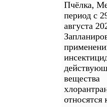
Пчёлка, М
период с 2
августа 20
Запланиро
применен
инсектицид
действующ
вещества
хлорантра
относятся 