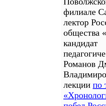
Поволжск
филиале 
лектор Рос
общества 
кандидат
педагогиче
Романов Д
Владимиро
лекции
по 
«Хронолог
побед Росс