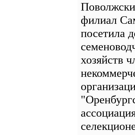
Поволжск
филиал С
посетила д
семеновод
хозяйств ч
некоммерч
организац
"Оренбург
ассоциаци
селекционе