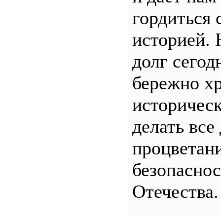
гордиться 
историей.
долг сего
бережно хр
историчес
делать все
процветани
безопасно
Отечества.