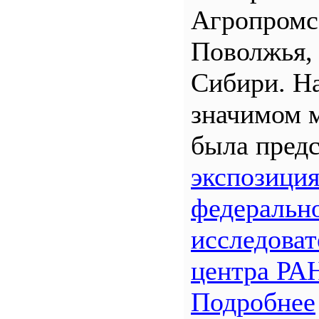
Агропром
Поволжья,
Сибири. Н
значимом 
была предс
экспозици
федеральн
исследоват
центра РА
Подробнее