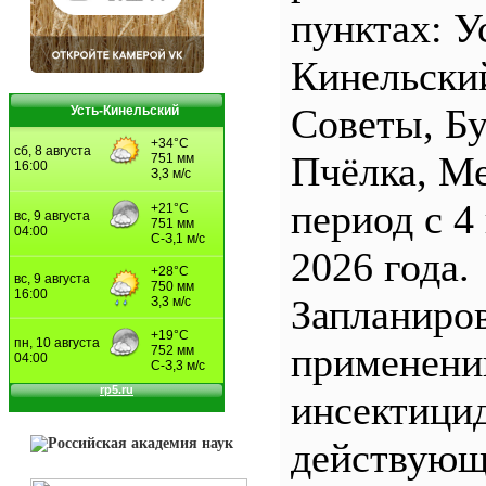
пунктах: У
Кинельски
Советы, Б
Усть-Кинельский
Пчёлка, М
период с 4
2026 года.
Запланиро
применен
инсектицид
действующ