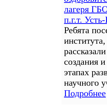
лагеря Г
п.г.т. Уст
Ребята по
института,
рассказали
создания и
этапах раз
научного у
Подробнее