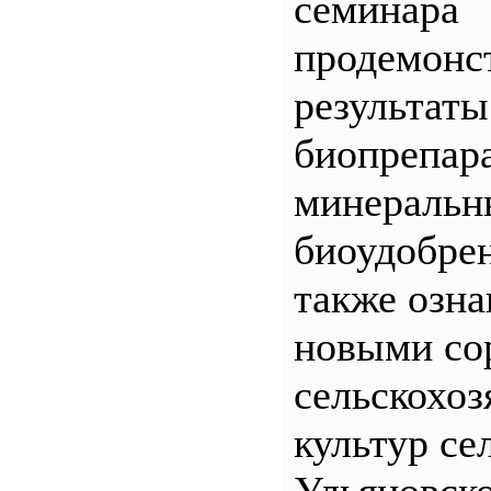
семинара
продемонс
результаты
биопрепар
минеральн
биоудобрен
также озна
новыми со
сельскохо
культур се