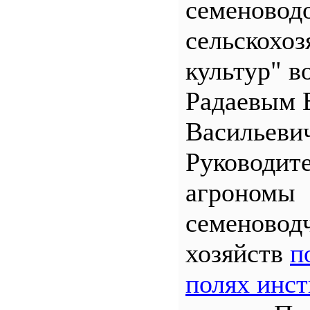
семеновод
сельскохо
культур" во
Радаевым 
Васильеви
Руководит
агрономы
семеновод
хозяйств
п
полях инст