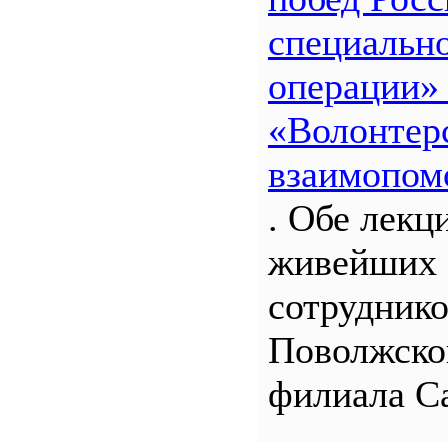
специальн
операции»
«Волонтерс
взаимопом
. Обе лекц
живейших 
сотрудник
Поволжско
филиала С