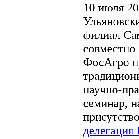
10 июля 20
Ульяновск
филиал С
совместно 
ФосАгро п
традицион
научно-пр
семинар, н
присутств
делегация