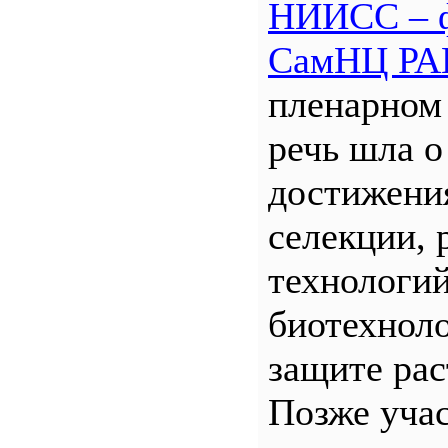
НИИСС – 
СамНЦ РА
пленарном
речь шла о
достижени
селекции, 
технологий
биотехнол
защите рас
Позже уча