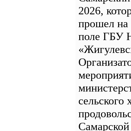
2026, кото
прошел на
поле ГБУ
«Жигулевс
Организат
мероприят
министерс
сельского 
продоволь
Самарской 