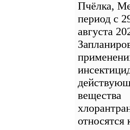
Пчёлка, М
период с 2
августа 20
Запланиро
применен
инсектицид
действующ
вещества
хлорантра
относятся 