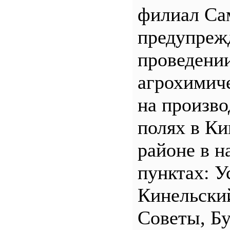
филиал С
предупреж
проведени
агрохимич
на произв
полях в Ки
районе в н
пунктах: У
Кинельски
Советы, Б