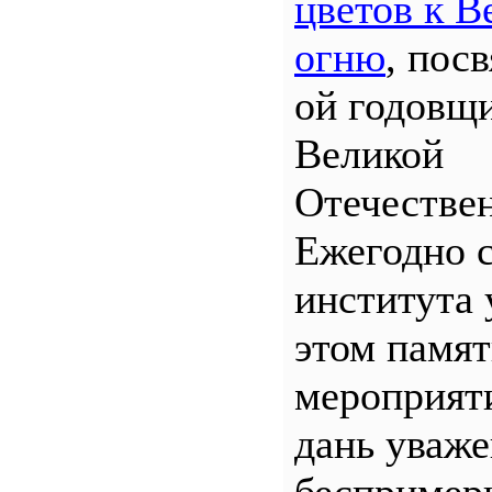
цветов к В
огню
, пос
ой годовщ
Великой
Отечествен
Ежегодно 
института 
этом памя
мероприяти
дань уваж