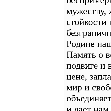
беспример
мужеству, 
стойкости 
безгранич
Родине наш
Память о 
подвиге и 
цене, запл
мир и своб
объединяет
и дает нам