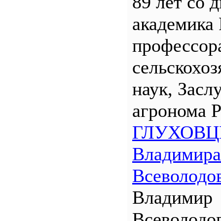
89 лет со 
академика
профессора
сельскохо
наук, Засл
агронома 
ГЛУХОВЦ
Владимира
Всеволодо
Владимир
Всеволодо