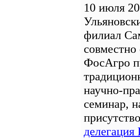
10 июля 20
Ульяновск
филиал С
совместно 
ФосАгро п
традицион
научно-пр
семинар, н
присутств
делегация