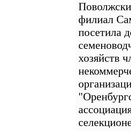
Поволжск
филиал С
посетила д
семеновод
хозяйств ч
некоммерч
организац
"Оренбург
ассоциаци
селекционе