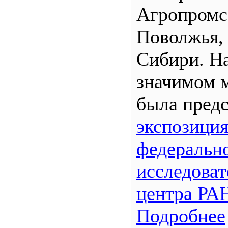
Агропром
Поволжья,
Сибири. Н
значимом 
была предс
экспозици
федеральн
исследоват
центра РА
Подробнее