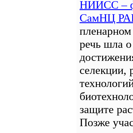
НИИСС – 
СамНЦ РА
пленарном
речь шла о
достижени
селекции, 
технологий
биотехнол
защите рас
Позже уча