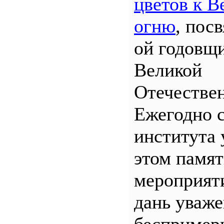
цветов к В
огню
, пос
ой годовщ
Великой
Отечествен
Ежегодно 
института 
этом памя
мероприяти
дань уваж