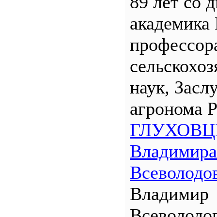
89 лет со 
академика
профессора
сельскохо
наук, Засл
агронома 
ГЛУХОВЦ
Владимира
Всеволодо
Владимир
Всеволодо