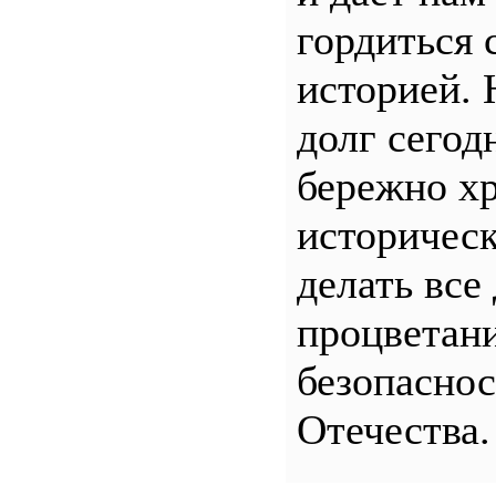
гордиться 
историей.
долг сего
бережно хр
историчес
делать все
процветани
безопасно
Отечества.