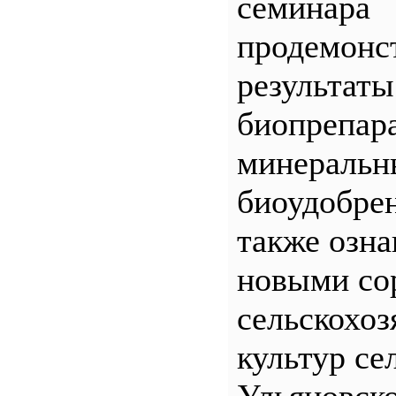
семинара
продемонс
результаты
биопрепар
минеральн
биоудобрен
также озна
новыми со
сельскохо
культур се