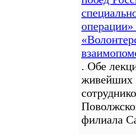
специальн
операции»
«Волонтерс
взаимопом
. Обе лекц
живейших 
сотрудник
Поволжско
филиала С