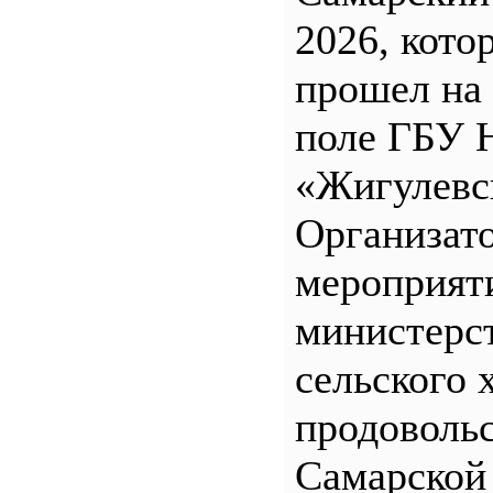
2026, кото
прошел на
поле ГБУ
«Жигулевс
Организат
мероприят
министерс
сельского 
продоволь
Самарской 