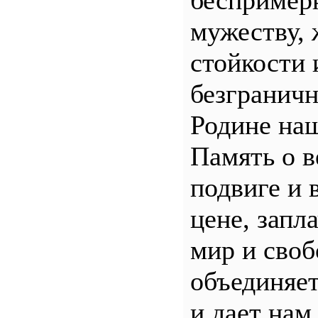
беспример
мужеству, 
стойкости 
безгранич
Родине наш
Память о 
подвиге и 
цене, запл
мир и своб
объединяет
и дает нам