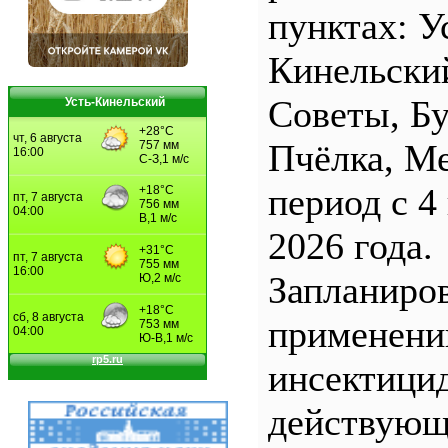
пунктах: У
Кинельски
Советы, Б
Усть-Кинельский
Пчёлка, М
период с 4
2026 года.
Запланиро
применен
инсектицид
действующ