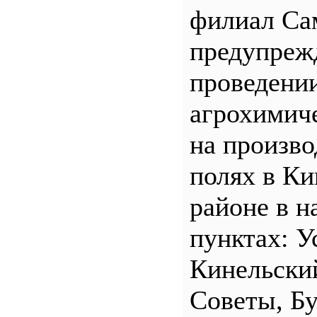
филиал С
предупреж
проведени
агрохимич
на произв
полях в Ки
районе в н
пунктах: У
Кинельски
Советы, Б