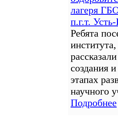
лагеря Г
п.г.т. Уст
Ребята по
института,
рассказали
создания и
этапах раз
научного у
Подробнее