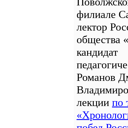
Поволжск
филиале 
лектор Рос
общества 
кандидат
педагогиче
Романов Д
Владимиро
лекции
по 
«Хронолог
побед Росс