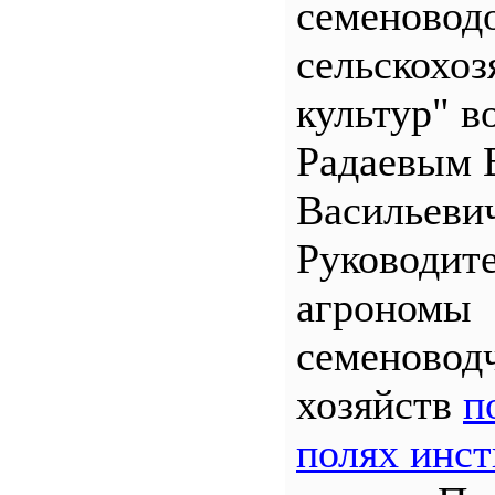
семеновод
сельскохо
культур" во
Радаевым 
Васильеви
Руководит
агрономы
семеновод
хозяйств
п
полях инст