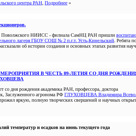
ельского центра РАН
,
Подробнее
»
лекционеров.
ым Поволжского НИИСС - филиала СамНЦ РАН пришли
воспита
льного лагеря ГБОУ СОШ № 2 п.г.т. Усть-Кинельский
. Ребята п
рассказали об истории создания и основных этапах развития нау
МЕРОПРИЯТИЯ В ЧЕСТЬ 89-ЛЕТИЯ СО ДНЯ РОЖДЕНИ
УХОВЦЕВА
ет со дня рождения академика РАН, профессора, доктора
ук, Заслуженного агронома РФ
ГЛУХОВЦЕВА Владимира Всево
прожил яркую, полную творческих свершений и научных открыт
лий температур и осадков на июнь текущего года