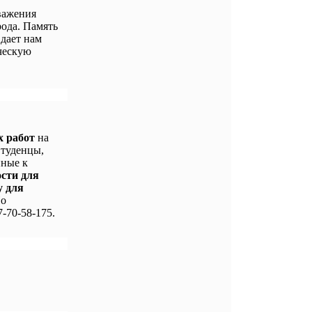
важения
ода. Память
 дает нам
ческую
х работ
на
Студенцы,
нные к
ости для
у для
По
-70-58-175.