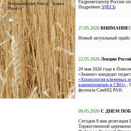
Гидрометцентр России оп
Всероссийский Реестр "Книга
Подробнее
ЗДЕСЬ
Почёта"
27.05.2026
ВНИМАНИЕ!
Новый актуальный прай
22.05.2026
Лекции Росси
20 мая 2026 года в Пов
«Знание» кандидат педа
«Хронология ключевых по
взаимопомощи в СВО»
.
филиала СамНЦ РАН.
09.05.2026
С ДНЕМ ПО
Сегодня 9 мая делегаци
Торжественной церемон