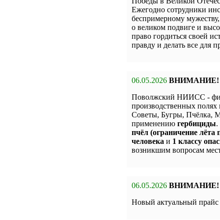
Победы в Великой Отечес
Ежегодно сотрудники инс
беспримерному мужеству,
о великом подвиге и высо
право гордиться своей и
правду и делать все для 
06.05.2026
ВНИМАНИЕ!
Поволжский НИИСС - фи
производственных полях 
Советы, Бугры, Пчёлка,
применению
гербициды
.
пчёл (ограничение лёта п
человека
и
1 классу опас
возникшим вопросам мест
06.05.2026
ВНИМАНИЕ!
Новый актуальный прай