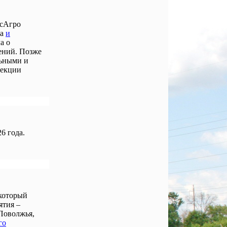
осАгро
ла
и
а о
ений. Позже
льными и
лекции
6 года.
 который
ятия –
Поволжья,
го