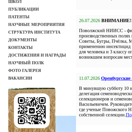
ШКОЛ
ПУБЛИКАЦИИ
ПАТЕНТЫ
26.07.2026
ВНИМАНИЕ!
НАУЧНЫЕ МЕРОПРИЯТИЯ
Поволжский НИИСС - фил
СТРУКТУРА ИНСТИТУТА
производственных полях 
ДОКУМЕНТЫ
Советы, Бугры, Пчёлка, М
применению инсектицид н
КОНТАКТЫ
для человека и 3 классу о
ДОСТИЖЕНИЯ И НАГРАДЫ
возникшим вопросам мест
НАУЧНЫЙ ПОЛК
ФОТО ГАЛЕРЕЯ
11.07.2026
Оренбургские
ВАКАНСИИ
В минувшую субботу 10 
делегация семеноводческ
селекционеров и семенов
Васильевичем. Руководит
где ученые Повожского Н
собственной селекции.
По