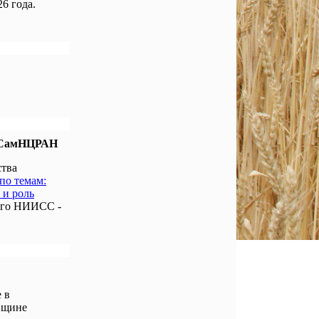
6 года.
е СамНЦРАН
ства
по темам:
 и роль
ого НИИСС -
 в
вщине