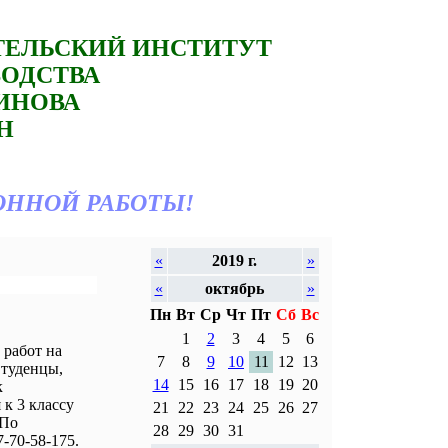
ТЕЛЬСКИЙ ИНСТИТУТ
ВОДСТВА
ТИНОВА
Н
ОННОЙ РАБОТЫ!
«
2019 г.
»
«
октябрь
»
Пн
Вт
Ср
Чт
Пт
Сб
Вс
1
2
3
4
5
6
работ на
7
8
9
10
11
12
13
Студенцы,
14
15
16
17
18
19
20
к
к 3 классу
21
22
23
24
25
26
27
 По
28
29
30
31
-70-58-175.