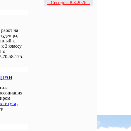
.: Сегодня: 8.8.2026 :.
работ на
Студенцы,
анный к
к 3 классу
 По
-70-58-175.
Ц РАН
тила
 ассоциация
миром
нститута
,
ур