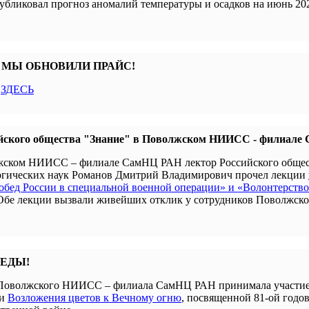
убликовал прогноз аномалий температуры и осадков на июнь 202
 МЫ ОБНОВИЛИ ПРАЙС!
с
ЗДЕСЬ
йского общества "Знание" в Поволжском НИИСС - филиал
олжском НИИСС – филиале СамНЦ РАН лектор Российского обще
гогических наук Романов Дмитрий Владимирович прочел лекции
бед России в специальной военной операции» и «Волонтерство
 Обе лекции вызвали живейших отклик у сотрудников Поволжск
БЕДЫ!
я Поволжского НИИСС – филиала СамНЦ РАН принимала участие
ии
Возложения цветов к Вечному огню
, посвященной 81-ой годо