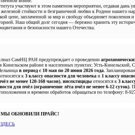
твенной войне.
титута участвуют в этом памятном мероприятии, отдавая дань у
 железной стойкости и безграничной любви к Родине нашего нар
кой цене, заплаченной за мир и свободу объединяет поколения и
сторией. Наш общий долг сегодня — бережно хранить эту истори
процветания и безопасности нашего Отечества.
лиал СамНЦ РАН предупреждает о проведении
агрохимически
в Кинельском районе в населенных пунктах: Усть-Кинельский, 
 Мельница
в период с 10 мая по 20 июня 2026 года
. Запланирова
 относятся к
3 классу опасности для человека
и
1 классу опасн
чёл не менее 120-168 часов)
,
инсектициды
относятся к
3 класс
ности для пчёл (ограничение лёта пчёл не менее 6-12 суток)
. 
оположения и времени обработок обращаться по телефону: 8-927
 МЫ ОБНОВИЛИ ПРАЙС!
с
ЗДЕСЬ