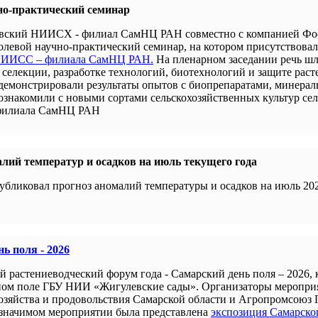
но-практический семинар
новский НИИСХ - филиал СамНЦ РАН совместно с компанией Ф
левой научно-практический семинар, на котором присутствова
 НИИСС – филиала СамНЦ РАН.
На пленарном заседании речь шл
селекции, разработке технологий, биотехнологий и защите раст
демонстрировали результаты опытов с биопрепаратами, минера
 ознакомили с новыми сортами сельскохозяйственных культур се
филиала СамНЦ РАН
лий температур и осадков на июль текущего года
убликовал прогноз аномалий температуры и осадков на июль 202
ь поля - 2026
й растениеводческий форум года - Самарский день поля – 2026,
ном поле ГБУ НИИ «Жигулевские сады». Организаторы меропри
хозяйства и продовольствия Самарской области и Агропромсоюз 
 значимом мероприятии была представлена
экспозиция Самарско