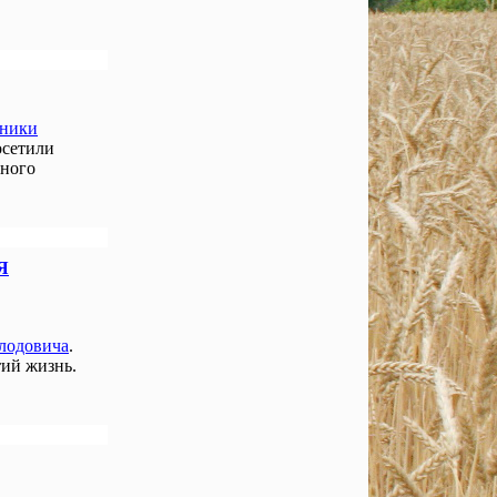
нники
осетили
чного
Я
лодовича
.
ий жизнь.