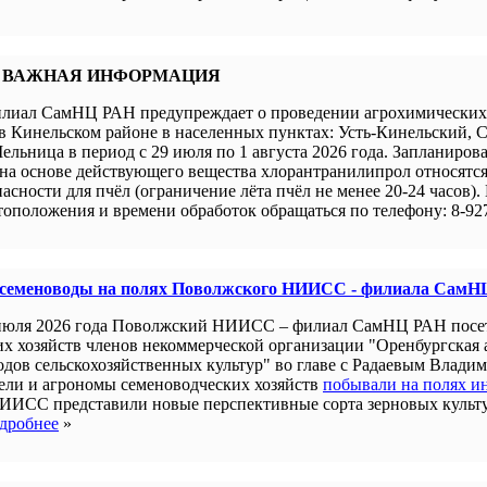
 ВАЖНАЯ ИНФОРМАЦИЯ
иал СамНЦ РАН предупреждает о проведении агрохимических 
в Кинельском районе в населенных пунктах: Усть-Кинельский, 
ельница в период с 29 июля по 1 августа 2026 года. Запланиров
а основе действующего вещества хлорантранилипрол относятся 
пасности для пчёл (ограничение лёта пчёл не менее 20-24 часов).
оположения и времени обработок обращаться по телефону: 8-927
 семеноводы на полях Поволжского НИИСС - филиала СамН
июля 2026 года Поволжский НИИСС – филиал СамНЦ РАН посе
их хозяйств членов некоммерческой организации "Оренбургская
одов сельскохозяйственных культур" во главе с Радаевым Влади
ели и агрономы семеноводческих хозяйств
побывали на полях и
ИИСС представили новые перспективные сорта зерновых культ
дробнее
»