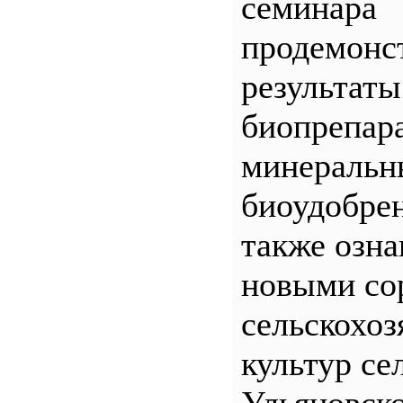
семинара
продемонс
результаты
биопрепар
минеральн
биоудобрен
также озна
новыми со
сельскохо
культур се