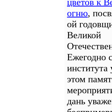
цветов к В
огню
, пос
ой годовщ
Великой
Отечествен
Ежегодно 
института 
этом памя
мероприяти
дань уваж