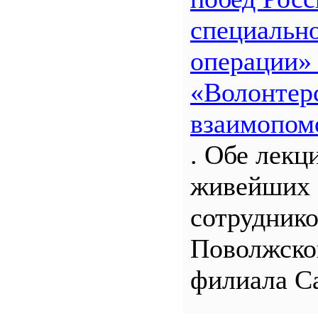
специальн
операции»
«Волонтерс
взаимопом
. Обе лекц
живейших 
сотрудник
Поволжско
филиала С