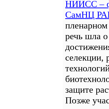
НИИСС – 
СамНЦ РА
пленарном
речь шла о
достижени
селекции, 
технологий
биотехнол
защите рас
Позже уча