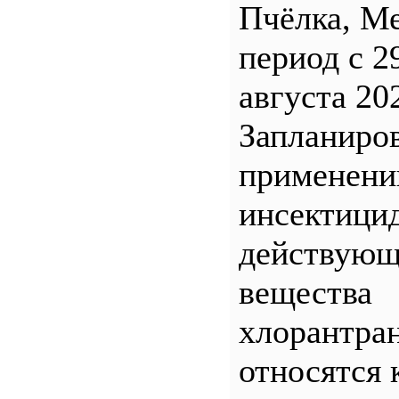
Пчёлка, М
период с 2
августа 20
Запланиро
применен
инсектицид
действующ
вещества
хлорантра
относятся 