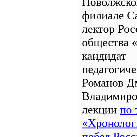
Поволжск
филиале 
лектор Рос
общества 
кандидат
педагогиче
Романов Д
Владимиро
лекции
по 
«Хронолог
побед Росс