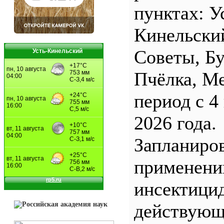
пунктах: У
Кинельски
Советы, Б
Усть-Кинельский
Пчёлка, М
период с 4
2026 года.
Запланиро
применен
инсектицид
действующ