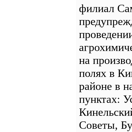
филиал С
предупреж
проведени
агрохимич
на произв
полях в Ки
районе в н
пунктах: У
Кинельски
Советы, Б