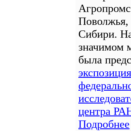
Агропром
Поволжья,
Сибири. Н
значимом 
была предс
экспозици
федеральн
исследоват
центра РА
Подробнее