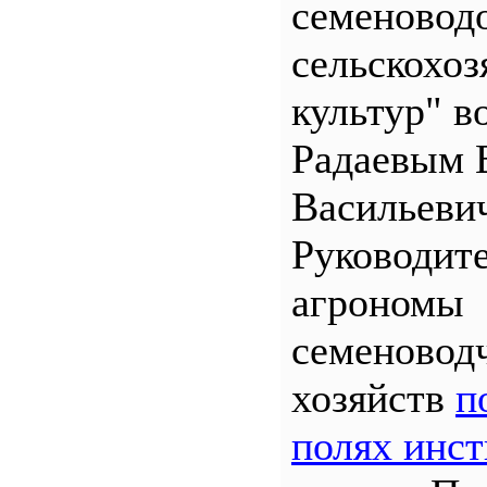
семеновод
сельскохо
культур" во
Радаевым 
Васильеви
Руководит
агрономы
семеновод
хозяйств
п
полях инст