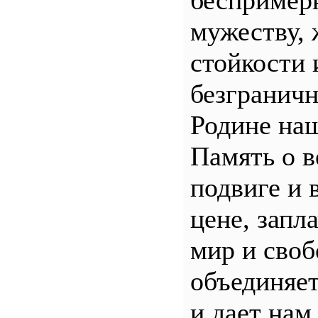
беспример
мужеству, 
стойкости 
безгранич
Родине наш
Память о 
подвиге и 
цене, запл
мир и своб
объединяет
и дает нам