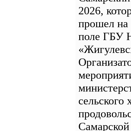
2026, кото
прошел на
поле ГБУ
«Жигулевс
Организат
мероприят
министерс
сельского 
продоволь
Самарской 