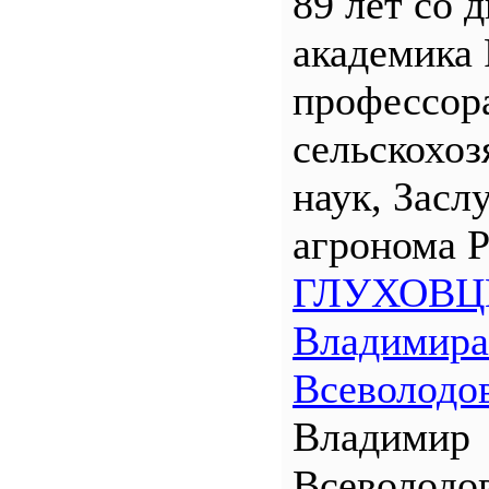
89 лет со 
академика
профессора
сельскохо
наук, Засл
агронома 
ГЛУХОВЦ
Владимира
Всеволодо
Владимир
Всеволодо