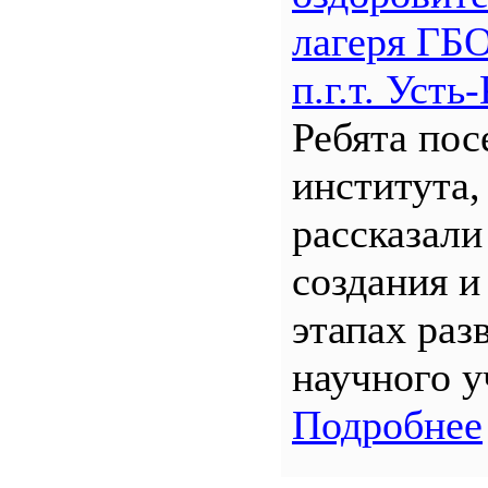
лагеря Г
п.г.т. Уст
Ребята по
института,
рассказали
создания и
этапах раз
научного у
Подробнее