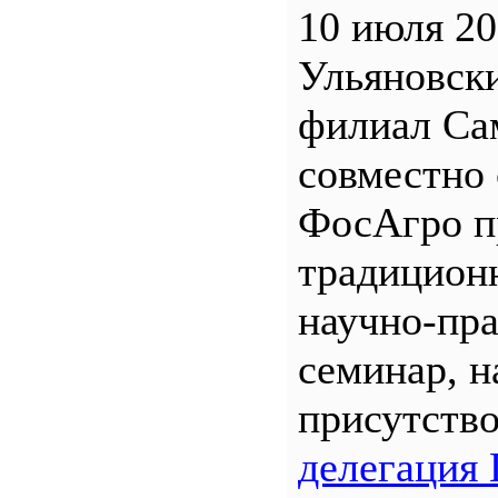
10 июля 20
Ульяновск
филиал С
совместно 
ФосАгро п
традицион
научно-пр
семинар, н
присутств
делегация