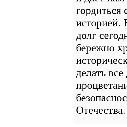
гордиться 
историей.
долг сего
бережно хр
историчес
делать все
процветани
безопасно
Отечества.