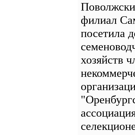
Поволжск
филиал С
посетила д
семеновод
хозяйств ч
некоммерч
организац
"Оренбург
ассоциаци
селекционе