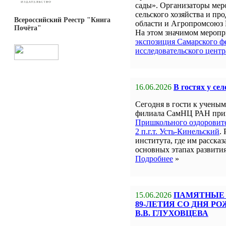
сады». Организаторы мер
сельского хозяйства и пр
Всероссийский Реестр "Книга
области и Агропромсоюз 
Почёта"
На этом значимом меропр
экспозиция Самарского ф
исследовательского цент
16.06.2026
В гостях у се
Сегодня в гости к учен
филиала СамНЦ РАН пр
Пришкольного оздорови
2 п.г.т. Усть-Кинельский
.
института, где им рассказ
основных этапах развити
Подробнее
»
15.06.2026
ПАМЯТНЫЕ 
89-ЛЕТИЯ СО ДНЯ Р
В.В. ГЛУХОВЦЕВА