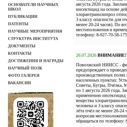
августа 2026 года. Запл
ОСНОВАТЕЛИ НАУЧНЫХ
инсектицид на основе де
ШКОЛ
хлорантранилипрол относя
ПУБЛИКАЦИИ
3 классу опасности для пч
ПАТЕНТЫ
менее 20-24 часов). По 
местоположения и времен
НАУЧНЫЕ МЕРОПРИЯТИЯ
телефону: 8-927-70-58-175
СТРУКТУРА ИНСТИТУТА
ДОКУМЕНТЫ
КОНТАКТЫ
26.07.2026
ВНИМАНИЕ!
ДОСТИЖЕНИЯ И НАГРАДЫ
Поволжский НИИСС - ф
НАУЧНЫЙ ПОЛК
предупреждает о проведе
производственных полях 
ФОТО ГАЛЕРЕЯ
населенных пунктах: Уст
ВАКАНСИИ
Советы, Бугры, Пчёлка, М
по 1 августа 2026 года. 
применению инсектицид 
вещества хлорантранилипр
человека и 3 классу опас
лёта пчёл не менее 20-24
вопросам местоположения
обращаться по телефону: 8