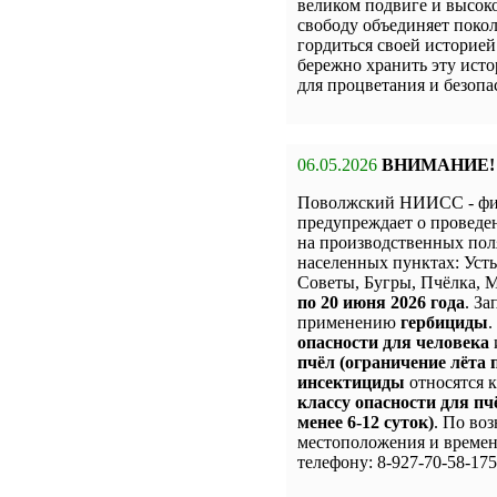
великом подвиге и высоко
свободу объединяет покол
гордиться своей историе
бережно хранить эту исто
для процветания и безопа
06.05.2026
ВНИМАНИЕ!
Поволжский НИИСС - ф
предупреждает о провед
на производственных пол
населенных пунктах: Уст
Советы, Бугры, Пчёлка,
по 20 июня 2026 года
. З
применению
гербициды
.
опасности для человека
пчёл (ограничение лёта п
инсектициды
относятся 
классу опасности для пч
менее 6-12 суток)
. По во
местоположения и времен
телефону: 8-927-70-58-175