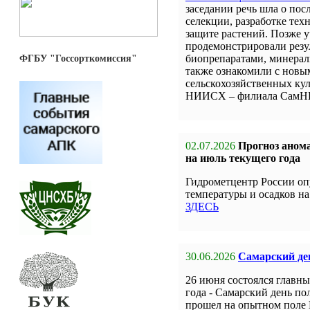
заседании речь шла о пос
селекции, разработке тех
защите растений. Позже 
продемонстрировали резу
биопрепаратами, минерал
ФГБУ "Госсорткомиссия"
также ознакомили с новы
сельскохозяйственных кул
НИИСХ – филиала СамН
02.07.2026
Прогноз анома
на июль текущего года
Гидрометцентр России оп
температуры и осадков на
ЗДЕСЬ
30.06.2026
Самарский ден
26 июня состоялся главн
года - Самарский день по
прошел на опытном поле