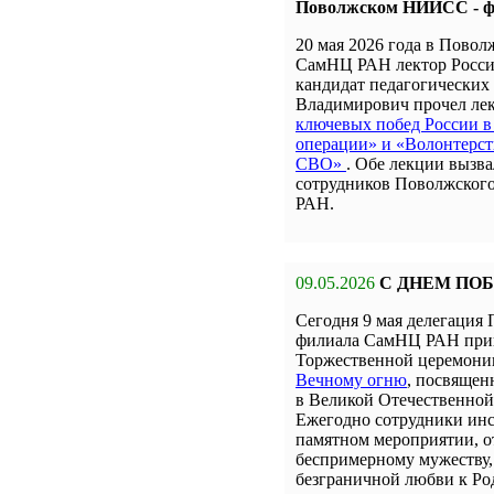
Поволжском НИИСС - 
20 мая 2026 года в Пов
СамНЦ РАН лектор Росси
кандидат педагогических
Владимирович прочел л
ключевых побед России в
операции» и «Волонтерст
СВО»
. Обе лекции вызв
сотрудников Поволжско
РАН.
09.05.2026
С ДНЕМ ПО
Сегодня 9 мая делегаци
филиала СамНЦ РАН прин
Торжественной церемон
Вечному огню
, посвящен
в Великой Отечественной
Ежегодно сотрудники инс
памятном мероприятии, о
беспримерному мужеству,
безграничной любви к Ро