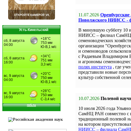
11.07.2026
Оренбургские
Поволжского НИИСС - 
В минувшую субботу 10 
Усть-Кинельский
НИИСС – филиал СамНЦ 
семеноводческих хозяйст
организации "Оренбургск
и семеноводов сельскохоз
с Радаевым Владимиром 
и агрономы семеноводчес
полях института
, где уч
представили новые персп
культур собственной селе
10.07.2026
Полевой науч
10 июля 2026 года Улья
СамНЦ РАН совместно с 
традиционный полевой на
на котором присутствова
НИИСС – филиала СамН