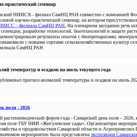
но-практический семинар
новский НИИСХ - филиал СамНЦ РАН совместно с компанией Ф
левой научно-практический семинар, на котором присутствова
 НИИСС – филиала СамНЦ РАН.
На пленарном заседании речь шл
селекции, разработке технологий, биотехнологий и защите раст
демонстрировали результаты опытов с биопрепаратами, минера
 ознакомили с новыми сортами сельскохозяйственных культур се
филиала СамНЦ РАН
лий температур и осадков на июль текущего года
убликовал прогноз аномалий температуры и осадков на июль 202
ь поля - 2026
й растениеводческий форум года - Самарский день поля – 2026,
ном поле ГБУ НИИ «Жигулевские сады». Организаторы меропри
хозяйства и продовольствия Самарской области и Агропромсоюз 
 значимом мероприятии была представлена
экспозиция Самарско