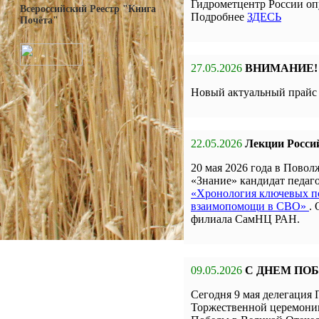
Гидрометцентр России оп
Всероссийский Реестр "Книга
Подробнее
ЗДЕСЬ
Почёта"
27.05.2026
ВНИМАНИЕ!
Новый актуальный прай
22.05.2026
Лекции Росси
20 мая 2026 года в Пов
«Знание» кандидат педа
«Хронология ключевых по
взаимопомощи в СВО»
.
филиала СамНЦ РАН.
09.05.2026
С ДНЕМ ПО
Сегодня 9 мая делегаци
Торжественной церемон