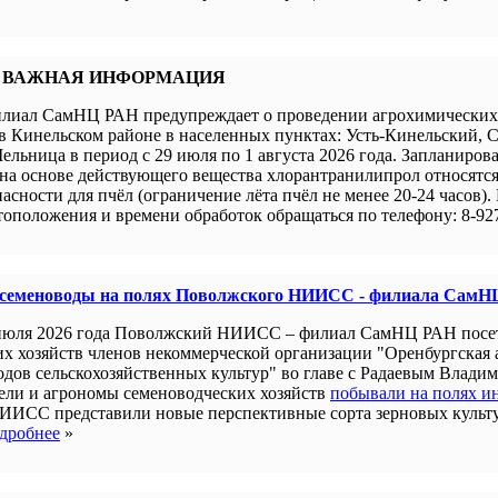
 ВАЖНАЯ ИНФОРМАЦИЯ
иал СамНЦ РАН предупреждает о проведении агрохимических 
в Кинельском районе в населенных пунктах: Усть-Кинельский, 
ельница в период с 29 июля по 1 августа 2026 года. Запланиров
а основе действующего вещества хлорантранилипрол относятся 
пасности для пчёл (ограничение лёта пчёл не менее 20-24 часов).
оположения и времени обработок обращаться по телефону: 8-927
 семеноводы на полях Поволжского НИИСС - филиала СамН
июля 2026 года Поволжский НИИСС – филиал СамНЦ РАН посе
их хозяйств членов некоммерческой организации "Оренбургская
одов сельскохозяйственных культур" во главе с Радаевым Влади
ели и агрономы семеноводческих хозяйств
побывали на полях и
ИИСС представили новые перспективные сорта зерновых культ
дробнее
»