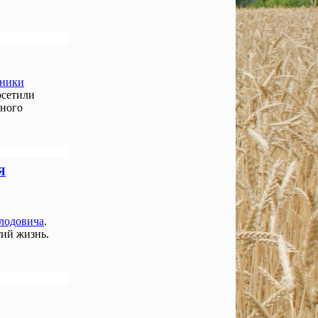
нники
осетили
чного
Я
лодовича
.
ий жизнь.