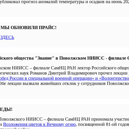
убликовал прогноз аномалий температуры и осадков на июнь 202
 МЫ ОБНОВИЛИ ПРАЙС!
с
ЗДЕСЬ
йского общества "Знание" в Поволжском НИИСС - филиал
олжском НИИСС – филиале СамНЦ РАН лектор Российского обще
гогических наук Романов Дмитрий Владимирович прочел лекции
бед России в специальной военной операции» и «Волонтерство
 Обе лекции вызвали живейших отклик у сотрудников Поволжск
БЕДЫ!
я Поволжского НИИСС – филиала СамНЦ РАН принимала участие
ии
Возложения цветов к Вечному огню
, посвященной 81-ой годо