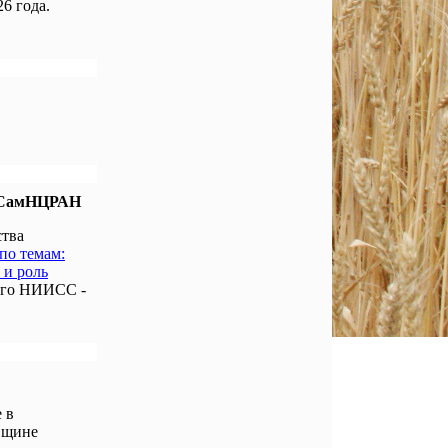
6 года.
е СамНЦРАН
ства
по темам:
 и роль
ого НИИСС -
 в
вщине