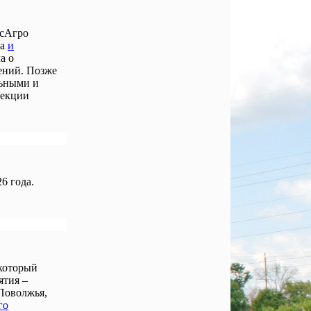
осАгро
ла
и
а о
ений. Позже
льными и
лекции
6 года.
 который
ятия –
Поволжья,
го