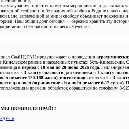
твенной войне.
титута участвуют в этом памятном мероприятии, отдавая дань у
 железной стойкости и безграничной любви к Родине нашего нар
кой цене, заплаченной за мир и свободу объединяет поколения и
сторией. Наш общий долг сегодня — бережно хранить эту истори
процветания и безопасности нашего Отечества.
лиал СамНЦ РАН предупреждает о проведении
агрохимически
в Кинельском районе в населенных пунктах: Усть-Кинельский, 
 Мельница
в период с 10 мая по 20 июня 2026 года
. Запланирова
 относятся к
3 классу опасности для человека
и
1 классу опасн
чёл не менее 120-168 часов)
,
инсектициды
относятся к
3 класс
ности для пчёл (ограничение лёта пчёл не менее 6-12 суток)
. 
оположения и времени обработок обращаться по телефону: 8-927
 МЫ ОБНОВИЛИ ПРАЙС!
с
ЗДЕСЬ