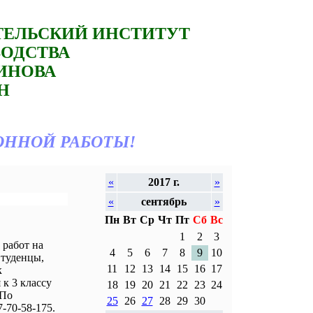
ТЕЛЬСКИЙ ИНСТИТУТ
ВОДСТВА
ТИНОВА
Н
ОННОЙ РАБОТЫ!
«
2017 г.
»
«
сентябрь
»
Пн
Вт
Ср
Чт
Пт
Сб
Вс
1
2
3
работ на
4
5
6
7
8
9
10
Студенцы,
11
12
13
14
15
16
17
к
к 3 классу
18
19
20
21
22
23
24
 По
25
26
27
28
29
30
-70-58-175.