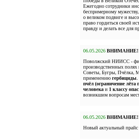
Победы в Великой Отечес
Ежегодно сотрудники инс
беспримерному мужеству,
о великом подвиге и высо
право гордиться своей и
правду и делать все для 
06.05.2026
ВНИМАНИЕ!
Поволжский НИИСС - фи
производственных полях 
Советы, Бугры, Пчёлка,
применению
гербициды
.
пчёл (ограничение лёта п
человека
и
1 классу опас
возникшим вопросам мест
06.05.2026
ВНИМАНИЕ!
Новый актуальный прай