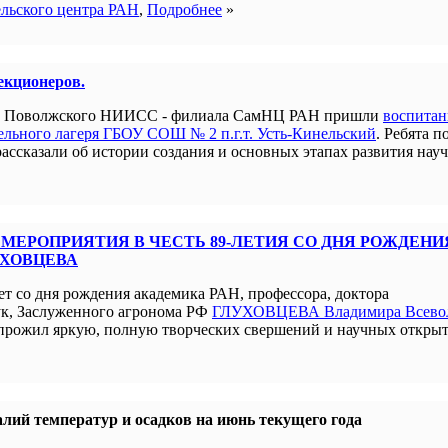
ельского центра РАН
,
Подробнее
»
лекционеров.
ым Поволжского НИИСС - филиала СамНЦ РАН пришли
воспита
льного лагеря ГБОУ СОШ № 2 п.г.т. Усть-Кинельский
. Ребята п
рассказали об истории создания и основных этапах развития нау
МЕРОПРИЯТИЯ В ЧЕСТЬ 89-ЛЕТИЯ СО ДНЯ РОЖДЕНИ
УХОВЦЕВА
ет со дня рождения академика РАН, профессора, доктора
ук, Заслуженного агронома РФ
ГЛУХОВЦЕВА Владимира Всево
прожил яркую, полную творческих свершений и научных открыт
лий температур и осадков на июнь текущего года