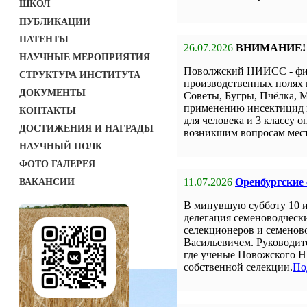
ШКОЛ
ПУБЛИКАЦИИ
ПАТЕНТЫ
26.07.2026
ВНИМАНИЕ!
НАУЧНЫЕ МЕРОПРИЯТИЯ
Поволжский НИИСС - фил
СТРУКТУРА ИНСТИТУТА
производственных полях 
ДОКУМЕНТЫ
Советы, Бугры, Пчёлка, М
применению инсектицид н
КОНТАКТЫ
для человека и 3 классу о
ДОСТИЖЕНИЯ И НАГРАДЫ
возникшим вопросам мест
НАУЧНЫЙ ПОЛК
ФОТО ГАЛЕРЕЯ
11.07.2026
Оренбургские
ВАКАНСИИ
В минувшую субботу 10 
делегация семеноводческ
селекционеров и семенов
Васильевичем. Руководит
где ученые Повожского Н
собственной селекции.
По