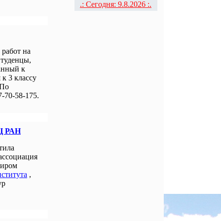
.: Сегодня: 9.8.2026 :.
работ на
Студенцы,
анный к
к 3 классу
 По
-70-58-175.
Ц РАН
тила
 ассоциация
миром
нститута
,
ур