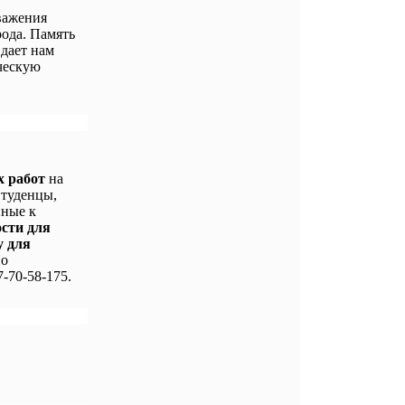
важения
ода. Память
 дает нам
ческую
х работ
на
Студенцы,
нные к
ости для
у для
По
-70-58-175.