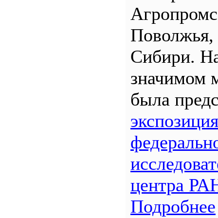
Агропром
Поволжья,
Сибири. Н
значимом 
была предс
экспозици
федеральн
исследоват
центра РА
Подробнее