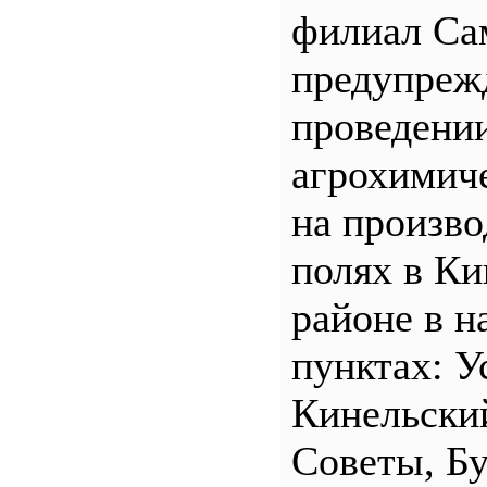
филиал С
предупреж
проведени
агрохимич
на произв
полях в Ки
районе в н
пунктах: У
Кинельски
Советы, Б