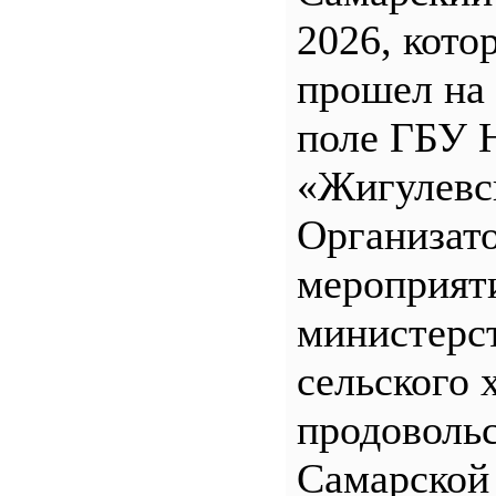
2026, кото
прошел на
поле ГБУ
«Жигулевс
Организат
мероприят
министерс
сельского 
продоволь
Самарской 