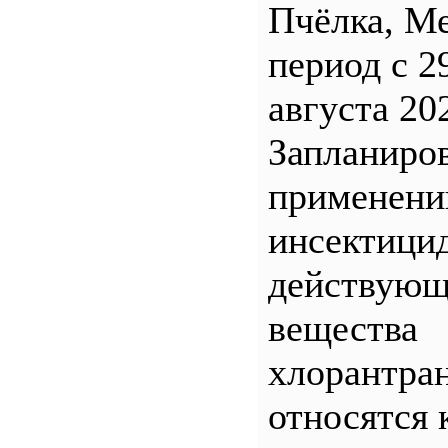
Пчёлка, М
период с 2
августа 20
Запланиро
применен
инсектицид
действующ
вещества
хлорантра
относятся 