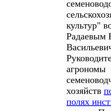
семеновод
сельскохо
культур" во
Радаевым 
Васильеви
Руководит
агрономы
семеновод
хозяйств
п
полях инст