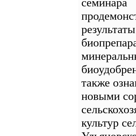
семинара
продемонс
результаты
биопрепар
минеральн
биоудобрен
также озна
новыми со
сельскохо
культур се