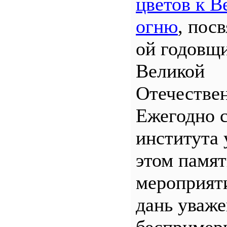
цветов к В
огню
, пос
ой годовщ
Великой
Отечествен
Ежегодно 
института 
этом памя
мероприяти
дань уваж