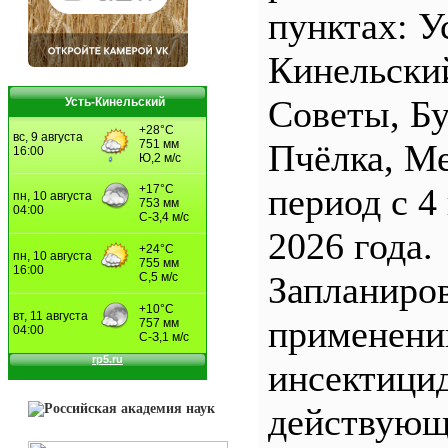
пунктах: У
Кинельски
Советы, Б
Усть-Кинельский
Пчёлка, М
период с 4
2026 года.
Запланиро
применен
инсектицид
действующ