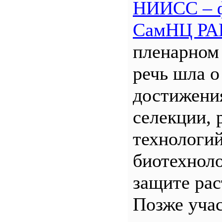
НИИСС – 
СамНЦ РА
пленарном
речь шла о
достижени
селекции, 
технологий
биотехнол
защите рас
Позже уча