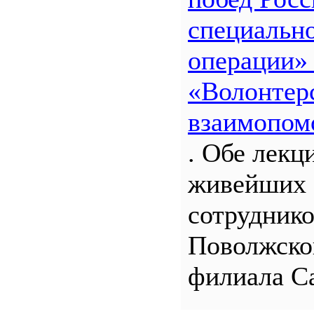
специальн
операции»
«Волонтерс
взаимопом
. Обе лекц
живейших 
сотрудник
Поволжско
филиала С