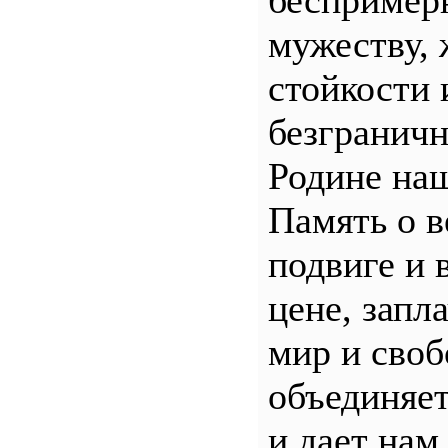
беспример
мужеству, 
стойкости 
безгранич
Родине наш
Память о 
подвиге и 
цене, запл
мир и своб
объединяет
и дает нам