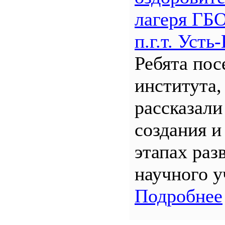
лагеря Г
п.г.т. Уст
Ребята по
института,
рассказали
создания и
этапах раз
научного у
Подробнее