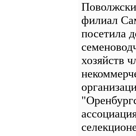
Поволжск
филиал С
посетила д
семеновод
хозяйств ч
некоммерч
организац
"Оренбург
ассоциаци
селекционе