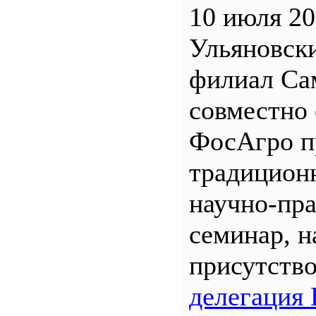
10 июля 20
Ульяновск
филиал С
совместно 
ФосАгро п
традицион
научно-пр
семинар, н
присутств
делегация