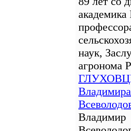
89 лет со 
академика
профессора
сельскохо
наук, Засл
агронома 
ГЛУХОВЦ
Владимира
Всеволодо
Владимир
Всеволодо