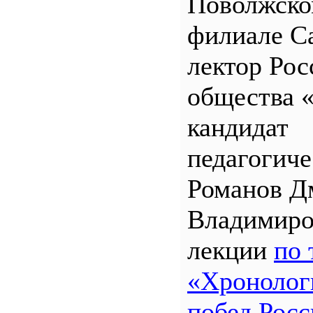
Поволжск
филиале 
лектор Рос
общества 
кандидат
педагогиче
Романов Д
Владимиро
лекции
по 
«Хронолог
побед Росс