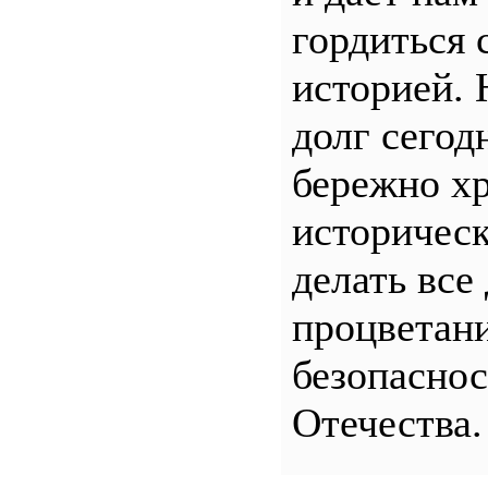
гордиться 
историей.
долг сего
бережно хр
историчес
делать все
процветани
безопасно
Отечества.