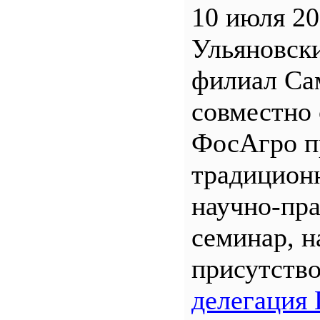
10 июля 20
Ульяновск
филиал С
совместно 
ФосАгро п
традицион
научно-пр
семинар, н
присутств
делегация