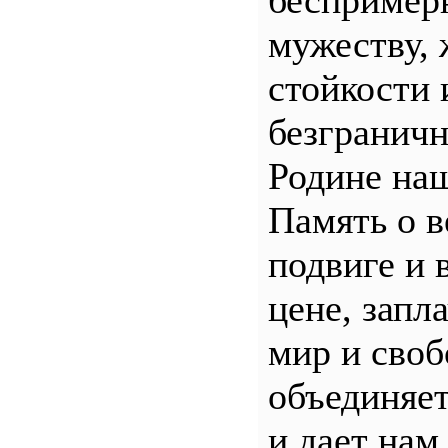
беспример
мужеству, 
стойкости 
безгранич
Родине наш
Память о 
подвиге и 
цене, запл
мир и своб
объединяет
и дает нам