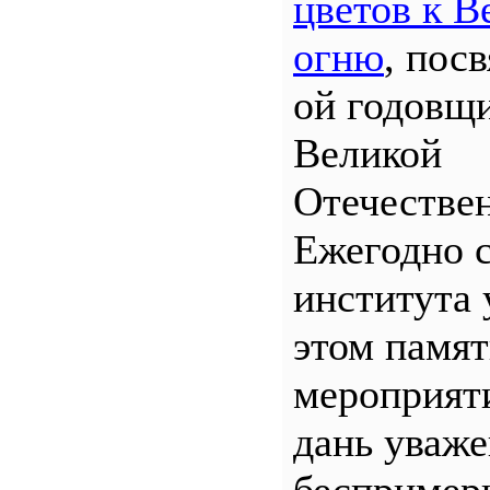
цветов к В
огню
, пос
ой годовщ
Великой
Отечествен
Ежегодно 
института 
этом памя
мероприяти
дань уваж