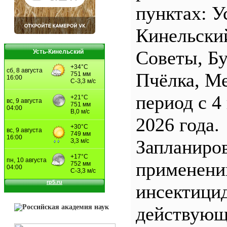
пунктах: У
Кинельски
Советы, Б
Усть-Кинельский
Пчёлка, М
период с 4
2026 года.
Запланиро
применен
инсектицид
действующ