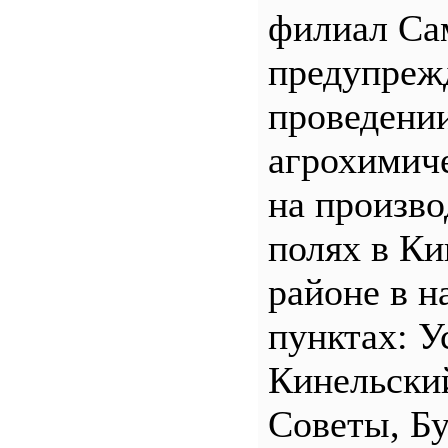
филиал С
предупреж
проведени
агрохимич
на произв
полях в Ки
районе в н
пунктах: У
Кинельски
Советы, Б