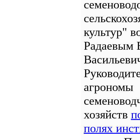
семеновод
сельскохо
культур" во
Радаевым 
Васильеви
Руководит
агрономы
семеновод
хозяйств
п
полях инст