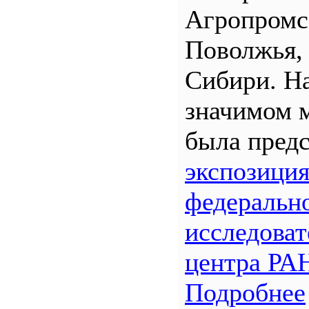
Агропром
Поволжья,
Сибири. Н
значимом 
была предс
экспозици
федеральн
исследоват
центра РА
Подробнее