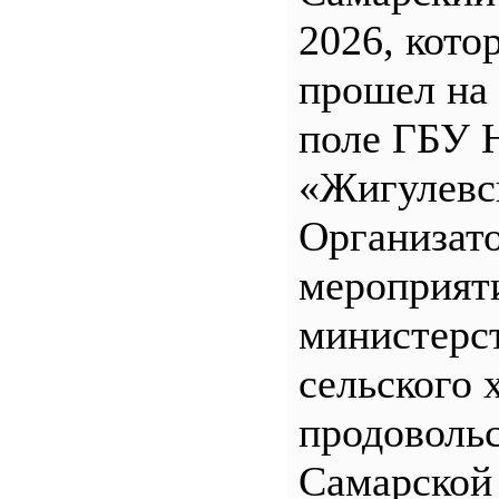
2026, кото
прошел на
поле ГБУ
«Жигулевс
Организат
мероприят
министерс
сельского 
продоволь
Самарской 