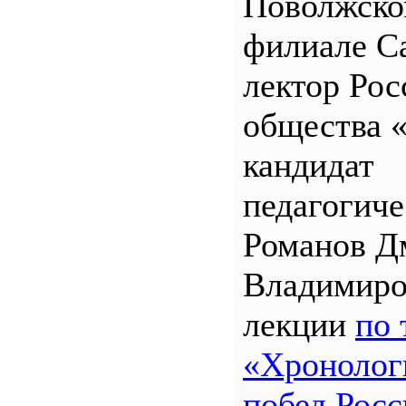
Поволжск
филиале 
лектор Рос
общества 
кандидат
педагогиче
Романов Д
Владимиро
лекции
по 
«Хронолог
побед Росс