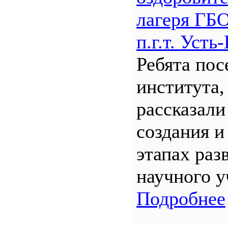
лагеря Г
п.г.т. Уст
Ребята по
института,
рассказали
создания и
этапах раз
научного у
Подробнее