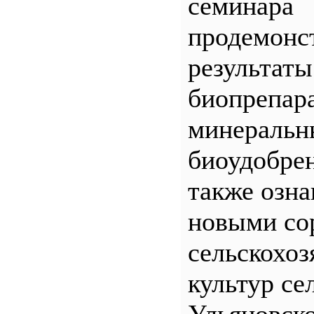
семинара
продемонс
результаты
биопрепар
минеральн
биоудобрен
также озна
новыми со
сельскохо
культур се