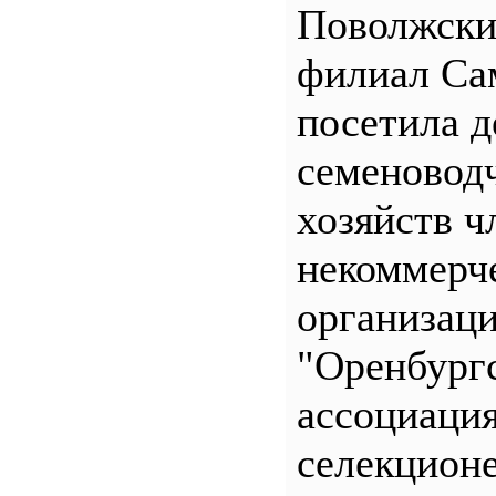
Поволжск
филиал С
посетила д
семеновод
хозяйств ч
некоммерч
организац
"Оренбург
ассоциаци
селекционе