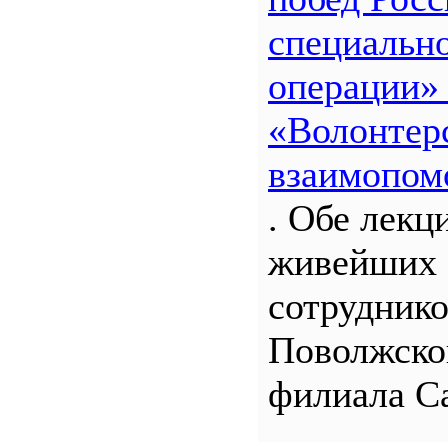
специальн
операции»
«Волонтерс
взаимопом
. Обе лекц
живейших 
сотрудник
Поволжско
филиала С