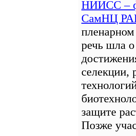
НИИСС – 
СамНЦ РА
пленарном
речь шла о
достижени
селекции, 
технологий
биотехнол
защите рас
Позже уча