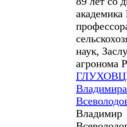
89 лет со 
академика
профессора
сельскохо
наук, Засл
агронома 
ГЛУХОВЦ
Владимира
Всеволодо
Владимир
Всеволодо