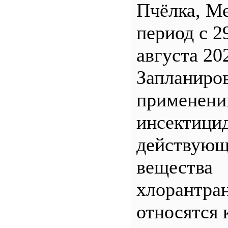
Пчёлка, М
период с 2
августа 20
Запланиро
применен
инсектицид
действующ
вещества
хлорантра
относятся 