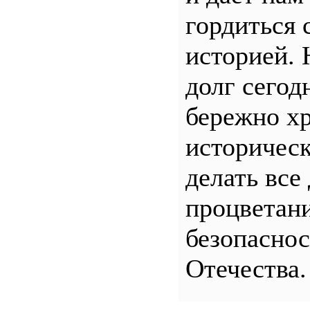
гордиться 
историей.
долг сего
бережно хр
историчес
делать все
процветани
безопасно
Отечества.