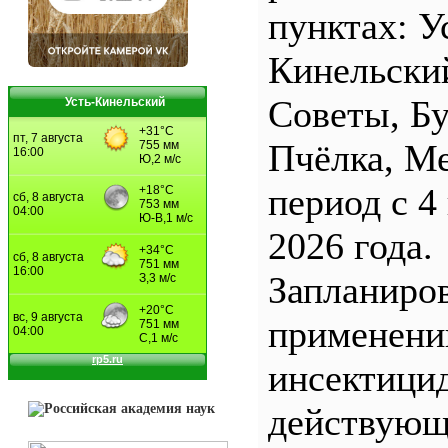
пунктах: У
Кинельски
Советы, Б
Усть-Кинельский
Пчёлка, М
период с 4
2026 года.
Запланиро
применен
инсектицид
действующ