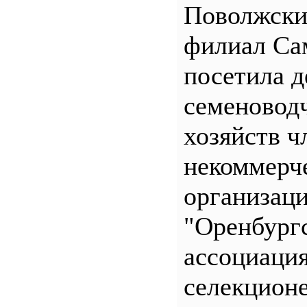
Поволжск
филиал С
посетила д
семеновод
хозяйств ч
некоммерч
организац
"Оренбург
ассоциаци
селекционе