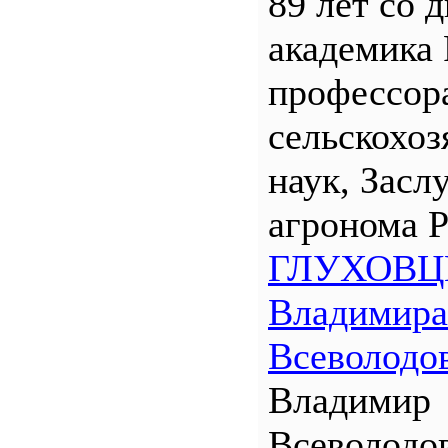
89 лет со 
академика
профессора
сельскохо
наук, Засл
агронома 
ГЛУХОВЦ
Владимира
Всеволодо
Владимир
Всеволодо