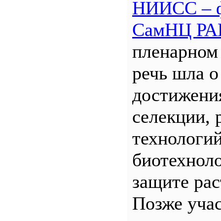
НИИСС – 
СамНЦ РА
пленарном
речь шла о
достижени
селекции, 
технологий
биотехнол
защите рас
Позже уча