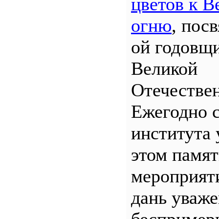
цветов к В
огню
, пос
ой годовщ
Великой
Отечествен
Ежегодно 
института 
этом памя
мероприяти
дань уваж