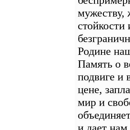
беспример
мужеству, 
стойкости 
безгранич
Родине наш
Память о 
подвиге и 
цене, запл
мир и своб
объединяет
и дает нам