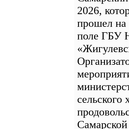
2026, кото
прошел на
поле ГБУ
«Жигулевс
Организат
мероприят
министерс
сельского 
продоволь
Самарской 