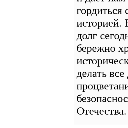
гордиться 
историей.
долг сего
бережно хр
историчес
делать все
процветани
безопасно
Отечества.