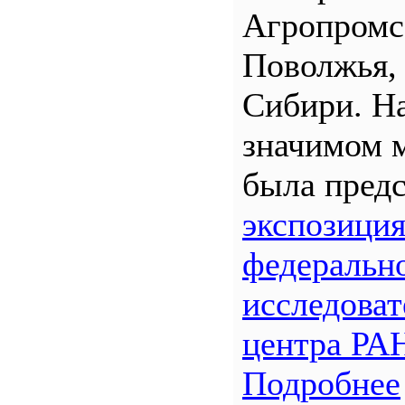
Агропром
Поволжья,
Сибири. Н
значимом 
была предс
экспозици
федеральн
исследоват
центра РА
Подробнее