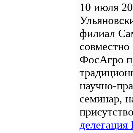
10 июля 20
Ульяновск
филиал С
совместно 
ФосАгро п
традицион
научно-пр
семинар, н
присутств
делегация