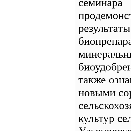
семинара
продемонс
результаты
биопрепар
минеральн
биоудобрен
также озна
новыми со
сельскохо
культур се