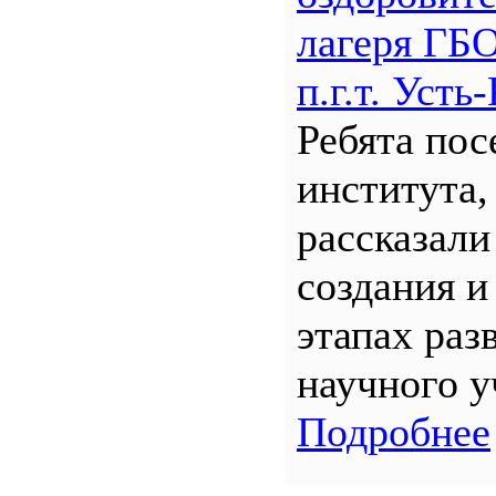
лагеря Г
п.г.т. Уст
Ребята по
института,
рассказали
создания и
этапах раз
научного у
Подробнее