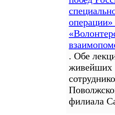
специальн
операции»
«Волонтерс
взаимопом
. Обе лекц
живейших 
сотрудник
Поволжско
филиала С