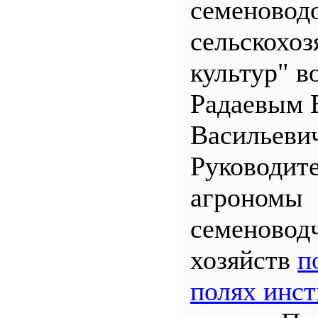
семеновод
сельскохо
культур" во
Радаевым 
Васильеви
Руководит
агрономы
семеновод
хозяйств
п
полях инст