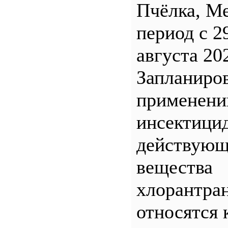
Пчёлка, М
период с 2
августа 20
Запланиро
применен
инсектицид
действующ
вещества
хлорантра
относятся 