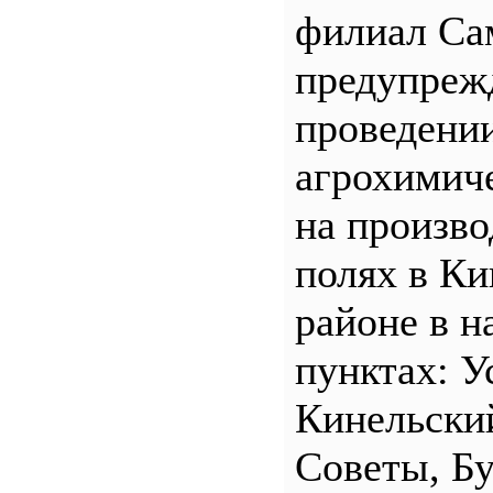
филиал С
предупреж
проведени
агрохимич
на произв
полях в Ки
районе в н
пунктах: У
Кинельски
Советы, Б