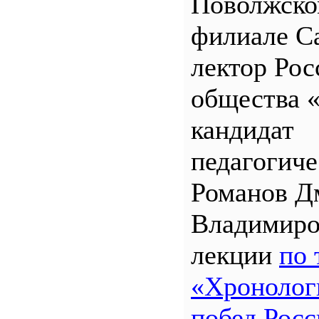
Поволжск
филиале 
лектор Рос
общества 
кандидат
педагогиче
Романов Д
Владимиро
лекции
по 
«Хронолог
побед Росс