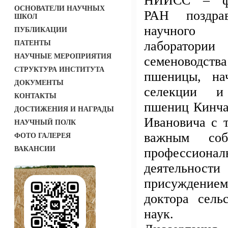
НИИСС – ф
ОСНОВАТЕЛИ НАУЧНЫХ
РАН поздрав
ШКОЛ
научного
ПУБЛИКАЦИИ
лаборатори
ПАТЕНТЫ
НАУЧНЫЕ МЕРОПРИЯТИЯ
семеновод
СТРУКТУРА ИНСТИТУТА
пшеницы, нач
ДОКУМЕНТЫ
селекции и 
КОНТАКТЫ
пшениц Кинча
ДОСТИЖЕНИЯ И НАГРАДЫ
Ивановича с 
НАУЧНЫЙ ПОЛК
важным со
ФОТО ГАЛЕРЕЯ
ВАКАНСИИ
профессионал
деятельности
присуждением
доктора сель
наук.