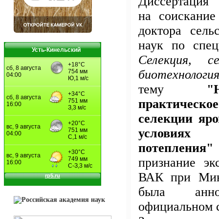
Диссертация 
на соискание
доктора сель
наук по спе
Усть-Кинельский
Селекция, с
биотехноло
тему
"
практическо
селекции яр
условиях 
потепления"
признание эк
ВАК при Мин
была анно
официальном 