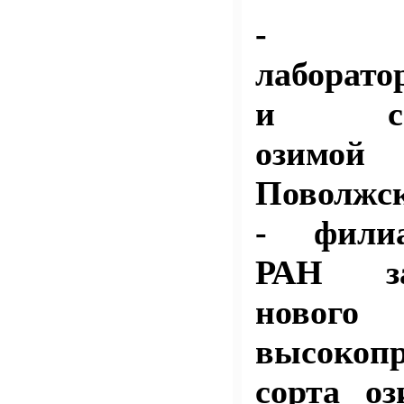
- ко
лаборато
и семе
озимо
Поволжс
- фили
РАН за
нового
высокопр
сорта о