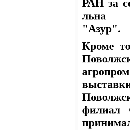
РАН за с
льна м
"Азур".
Кроме то
Поволжс
агропро
выставк
Поволжс
филиал
приним