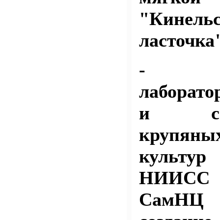
"Кинель
ласточка
- ко
лаборато
и семе
крупяны
культур
НИИСС 
СамН