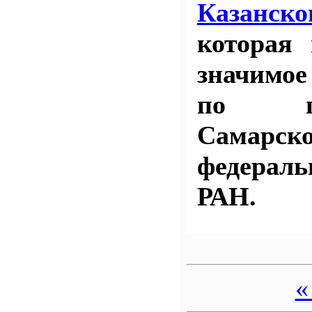
Казанс
которая 
значимое
по пр
Самарско
федерал
РАН.
«