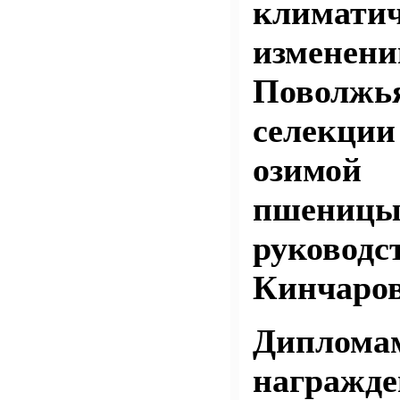
климатич
изменен
Поволжь
селекци
озимо
пшен
руководс
Кинчаров
Диплома
награжд