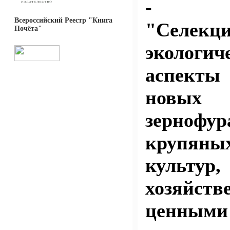
- п
Всероссийский Реестр "Книга
"Селекци
Почёта"
экологич
аспект
новы
зернофур
крупяны
культур
хозяйств
ценными