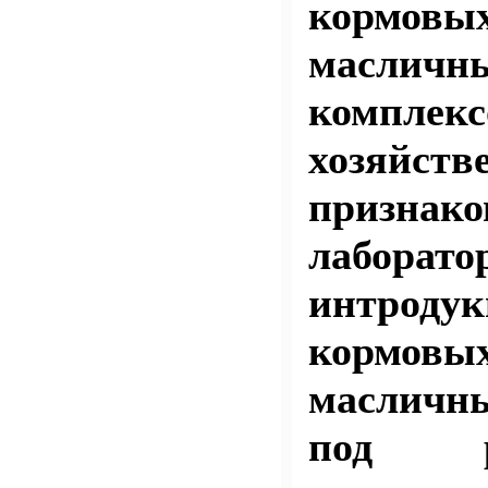
корм
масличн
комплек
хозяйст
признако
лаборато
интродук
корм
масличн
под ру