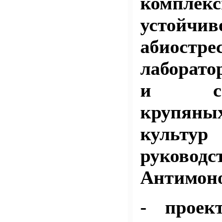
комплекс
устойчив
абиостре
лаборато
и семе
крупяны
куль
руководс
Антимоно
- проек