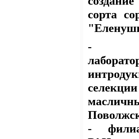
создание
сорта со
"Еленуш
- ко
лаборато
интродук
селекци
масличн
Поволжс
- фили