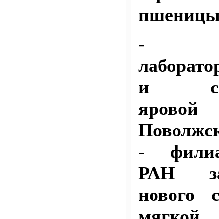
пшеницы
- ко
лаборато
и семе
ярово
Поволжс
- фили
РАН за
нового 
мягко