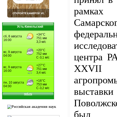
рамках 
Самарско
Усть-Кинельский
федераль
исследова
центра Р
XXVII 
агропром
выставк
Поволжс
был н