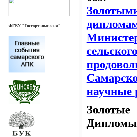
Золотым
диплома
ФГБУ "Госсорткомиссия"
Министе
сельског
продовол
Самарско
научные 
Золоты
Дипломы