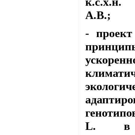
к.с.х.н
А.В.;
- проек
принцип
ускоренн
клима
экологич
адаптир
генотипов
L. в 