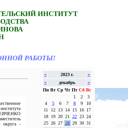
ТЕЛЬСКИЙ ИНСТИТУТ
ВОДСТВА
ТИНОВА
Н
ОННОЙ РАБОТЫ!
«
2023 г.
»
«
декабрь
»
Пн
Вт
Ср
Чт
Пт
Сб
Вс
1
2
3
жественное
4
5
6
7
8
9
10
 института
11
12
13
14
15
16
17
 ШЕВЧЕНКО
18
19
20
21
22
23
24
меститель
25
26
27
28
29
30
31
 округа -