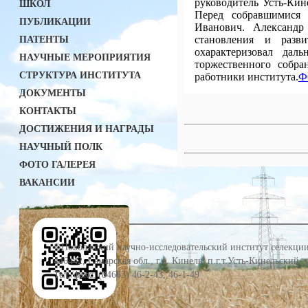
руководитель Усть-Ки
ШКОЛ
Перед собравшимися
ПУБЛИКАЦИИ
Иванович. Александр
становления и разв
ПАТЕНТЫ
охарактеризовал да
НАУЧНЫЕ МЕРОПРИЯТИЯ
торжественного собр
СТРУКТУРА ИНСТИТУТА
работники института.
Ф
ДОКУМЕНТЫ
КОНТАКТЫ
ДОСТИЖЕНИЯ И НАГРАДЫ
НАУЧНЫЙ ПОЛК
ФОТО ГАЛЕРЕЯ
ВАКАНСИИ
©Поволжский научно-исследовательский институт селекции
446442, Самарская обл., г.о. Кинель, п.г.т.Усть-Кинельский,
Тел./факс: (84663) 46-2-43, 46-1-49