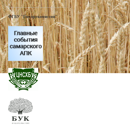
ФГБУ "Госсорткомиссия"