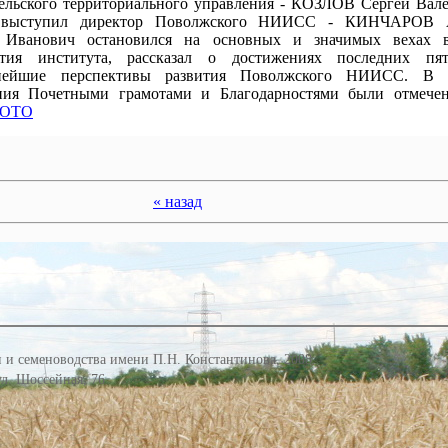
нельского территориального управления - КОЗЛОВ Сергей Вал
 выступил директор Поволжского НИИСС - КИНЧАРОВ А
 Иванович остановился на основных и значимых вехах 
ития института, рассказал о достижениях последних п
льнейшие перспективы развития Поволжского НИИСС. В 
ания Почетными грамотами и Благодарностями были отмече
ОТО
« назад
 и семеноводства имени П.Н. Константинова, 2008
 ул. Шоссейная, 76