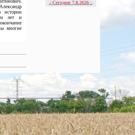
ентинович.
.: Сегодня: 7.8.2026 :.
лександр
в истории
яти лет и
окончание
ны многие