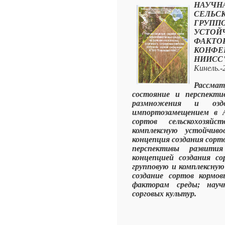
НАУЧН
СЕЛЬС
ГРУП
УСТО
ФАКТО
КОНФЕ
НИИС
Кинель.-
Рассма
состояние и перспектив
размножения и озд
импортозамещением в 
сортов сельскохозяй
комплексную устойчив
концепция создания сорт
перспективы развити
концепцией создания со
групповую и комплексну
создание сортов кормо
факторам среды; науч
сорговых культур.