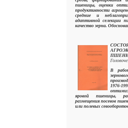
пшеницы, оценки опти
продуктивности агроцен
средние и неблагопр
адаптивной селекции п
качество зерна. Обоснова
СОСТ
АГРОЭ
ПШЕН
Головоче
В рабо
зернов
произво
1976-19
оптими
яровой пшеницы, ра
размещения посевов пше
или полевых севооборотов