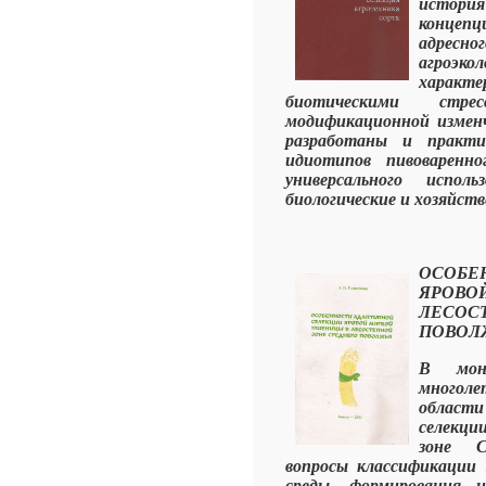
истори
концепц
адресн
агроэко
харак
биотическими стре
модификационной изменч
разработаны и практи
идиотипов пивоваренно
универсального испол
биологические и хозяйст
ОСОБЕ
ЯРОВ
ЛЕСО
ПОВОЛ
В моно
многоле
облас
селекци
зоне С
вопросы классификации 
среды, формирования и