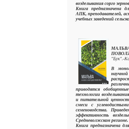
возделывания сорго зернов
Книга предназначена дл
АПК, преподавателей, ас
учебных заведений сельск
МАЛЬ
ПОВОЛ
"Бук".-К
В моно
научн
распро
различн
приводятся обобщенны
технологии возделывания
и питательной ценности
смеси с углеводистым
семеноводства. Приведе
эффективность воздел
Средневолжском регионе.
Книга предназначена дл