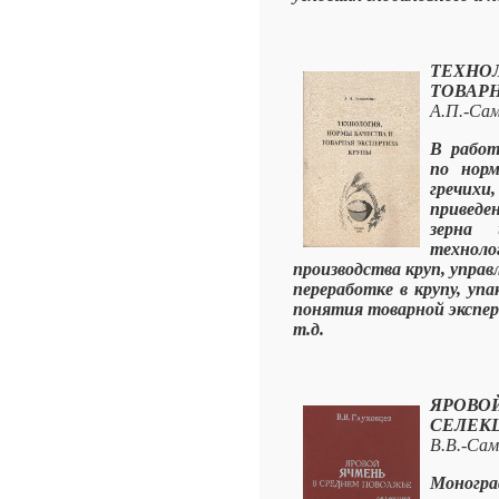
ТЕХН
ТОВАР
А.П.-Сам
В работ
по норм
гречихи,
приведе
зерна 
технол
производства круп, управ
переработке в крупу, упа
понятия товарной экспер
т.д.
ЯРОВО
СЕЛЕКЦ
В.В.-Сам
Моногра