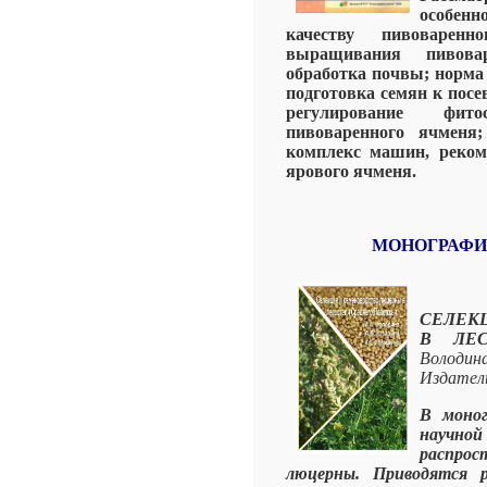
особенн
качеству пивоварен
выращивания пивовар
обработка почвы; норма 
подготовка семян к посев
регулирование фито
пивоваренного ячменя;
комплекс машин, реком
ярового ячменя.
МОНОГРАФИ
СЕЛЕК
В ЛЕС
Володин
Издател
В моног
научно
распрос
люцерны. Приводятся р