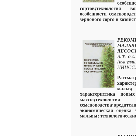
особе
сортов;технология в
особенности семеноводс
зернового сорго в хозяйс
РЕКО
МАЛЬ
ЛЕСОС
В.Ф. д.с.
Аглиулли
НИИСС.-
Рассм
характ
мальв
характеристика новых
массы;технологи
семеноводства;вреди
экономическая оценка 
мальвы; технологически