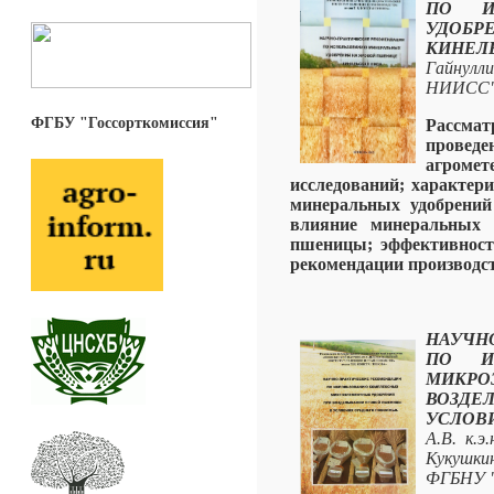
ПО И
УДОБ
КИНЕЛ
Гайнулл
НИИСС".
ФГБУ "Госсорткомиссия"
Рассм
пров
агроме
исследований; характер
минеральных удобрений
влияние минеральных 
пшеницы; эффективност
рекомендации производст
НАУЧН
ПО И
МИКРО
ВОЗДЕ
УСЛОВ
А.В. к.э
Кукушкин
ФГБНУ "