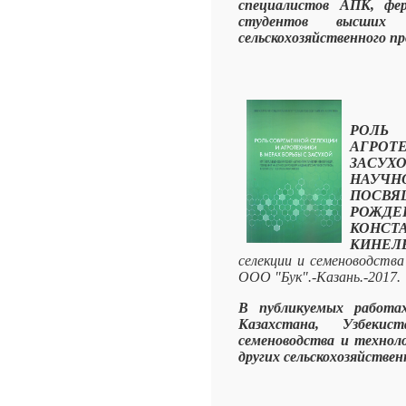
специалистов АПК, фер
студентов высших
сельскохозяйственного п
РОЛЬ
АГРО
ЗАСУХ
НАУЧН
ПОСВ
РОЖДЕ
КОНСТА
КИНЕЛЬ
селекции и семеноводств
ООО "Бук".-Казань.-2017.
В публикуемых работах
Казахстана, Узбекис
семеноводства и техноло
других сельскохозяйствен