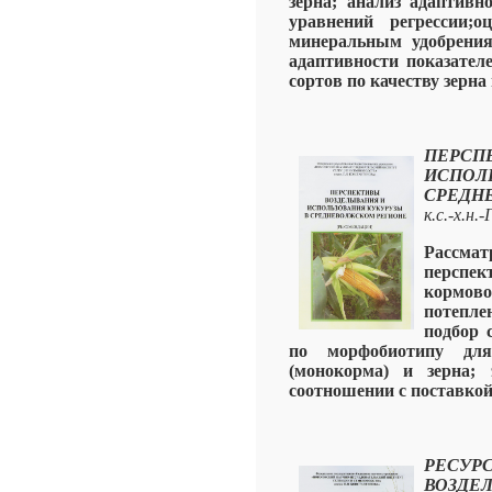
зерна; анализ адаптивн
уравнений регрессии;
минеральным удобрения
адаптивности показателе
сортов по качеству зерна
ПЕРС
ИСПО
СРЕДН
к.с.-х.н
Рассм
перспе
кормов
потепле
подбор 
по морфобиотипу для 
(монокорма) и зерна;
соотношении с поставкой
РЕСУР
ВОЗДЕ