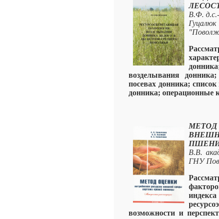
ЛЕСОС
В.Ф. д.с.
Гуцалюк 
"Поволж
Рассма
характе
донник
возделывания донника;
посевах донника; список
донника; операционные 
МЕТОД
ВНЕШ
ПШЕНИ
В.В. ака
ГНУ Пов
Рассмат
факторо
индекса
ресурсо
возможности и перспект