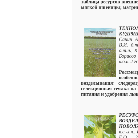
таблица ресурсов внешне
мягкой пшеницы; матри
ТЕХН
КУДРЯ
Санин А.
В.И. д.т
д.т.н., К
Борисов 
к.б.н.-
Рассма
особен
возделывания; следора
селекционная сеялка на 
питания и удобрения льн
РЕСУР
ВОЗД
ПОВОЛ
к.с.-х.н
Е.О., З