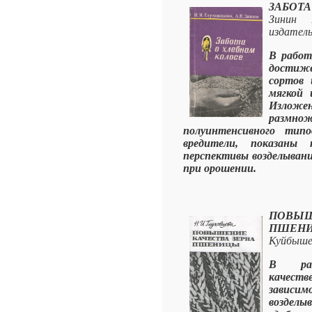
ЗАБОТА
Зинин А
издатель
В работ
достиж
сортов
мягкой 
Изложе
размно
полуинтенсивного тип
вредители, показаны
перспективы возделывани
при орошении.
ПОВЫ
ПШЕ
Куйбышев
В раб
качеств
завис
воздел