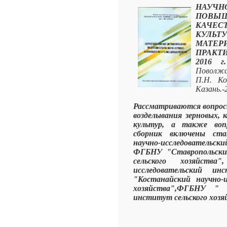
НАУЧ
ПОВЫ
КАЧЕ
КУЛЬТ
МАТЕР
ПРАКТ
2016 
Поволжс
П.Н. Ко
Казань.-
Рассматриваются вопросы
возделывания зерновых, 
культур, а также воп
сборник включены ст
научно-исследовательск
ФГБНУ "Ставропольский
сельского хозяйств
исследовательский ин
"Костанайский научно-и
хозяйства",ФГБНУ " М
институт сельского хозяй