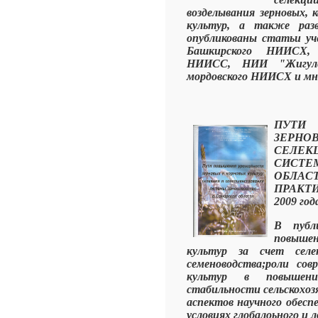
возделывания зерновых, 
культур, а также разв
опубликованы статьи у
Башкирского НИИСХ,
НИИСС, НИИ "Жигулев
мордовского НИИСХ и мно
ПУТИ
ЗЕРН
СЕЛЕ
СИСТЕ
ОБЛА
ПРАКТИ
2009 год
В публ
повышен
культур за счет селе
семеноводства;роли сов
культур в повышени
стабильности сельскохоз
аспектов научного обесп
условиях глобалоьного и 