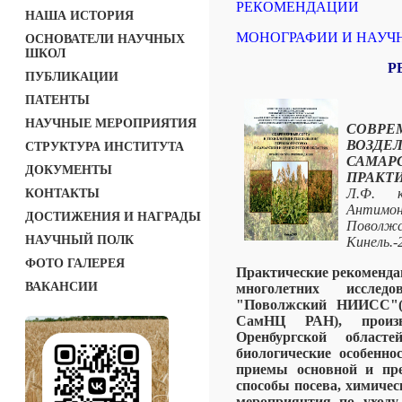
РЕКОМЕНДАЦИИ
НАША ИСТОРИЯ
МОНОГРАФИИ И НАУЧ
ОСНОВАТЕЛИ НАУЧНЫХ
ШКОЛ
Р
ПУБЛИКАЦИИ
ПАТЕНТЫ
НАУЧНЫЕ МЕРОПРИЯТИЯ
СОВРЕ
ВОЗДЕ
СТРУКТУРА ИНСТИТУТА
САМАР
ДОКУМЕНТЫ
ПРАКТ
Л.Ф. к.
КОНТАКТЫ
Антимоно
ДОСТИЖЕНИЯ И НАГРАДЫ
Поволж
НАУЧНЫЙ ПОЛК
Кинель.-
ФОТО ГАЛЕРЕЯ
Практические рекоменда
ВАКАНСИИ
многолетних иссле
"Поволжский НИИСС"
СамНЦ РАН), произв
Оренбургской област
биологические особенно
приемы основной и пре
способы посева, химичес
мероприячтия по уходу 