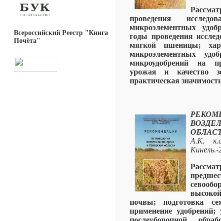
Рассм
проведения исслед
микроэлементных удобр
Всероссийский Реестр "Книга
годы проведения исслед
Почёта"
мягкой пшеницы; хар
микроэлементных удоб
микроудобрений на пр
урожая и качество зе
практическая значимость
РЕКО
ВОЗДЕ
ОБЛАСТ
А.К. к.
Кинель.-
Рассмат
предш
севооб
высокой
почвы; подготовка с
применение удобрений; 
послеуборочной обра