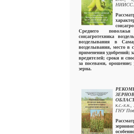
НИИСС.-
Рассма
характе
сои;аг
Среднего поволжь
сои;агротехника возде
возделывания в Сама
возделывания, место в 
применения удобрений; з
вредителей; сроки и спо
за посевами, орошение;
зерна.
РЕКО
ЗЕРН
ОБЛАСТ
к.с.-х.н
ГНУ Пов
Рассмат
зерно
особенн