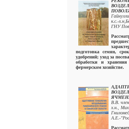
РЕКО
ВОЗД
ПОВОЛ
Гайнуллин
к.с.-х.н
ГНУ Пов
Рассмат
предше
характ
подготовка семян, сро
удобрений; уход за посе
обработки и хранения
фермерском хозяйстве.
АДА
ВОЗД
ЯЧМЕН
В.В. чле
х.н., Мих
Гниломед
А.Е.-"Ро
Рассма