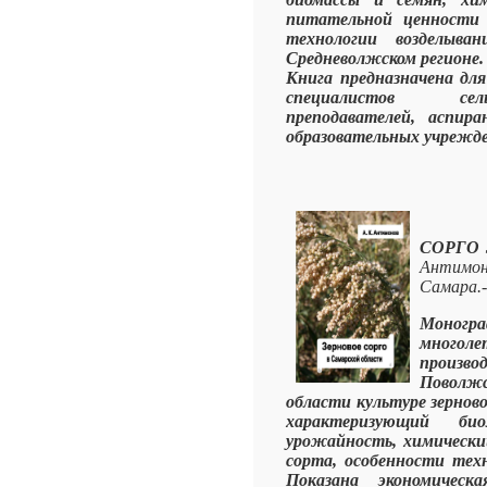
питательной ценности 
технологии возделыв
Средневолжском регионе.
Книга предназначена для
специалистов сель
преподавателей, аспир
образовательных учрежде
СОРГО 
Антимо
Самара.-
Моногра
много
произв
Поволж
области культуре зерново
характеризующий био
урожайность, химически
сорта, особенности техн
Показана экономическ