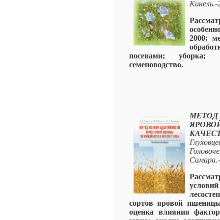
Кинель.-
Рассма
особенн
2000; м
обработ
посевами; уборка; 
семеноводство.
МЕТОД
ЯРОВО
КАЧЕСТ
Глуховц
Голово
Самара.-
Рассма
услови
лесосте
сортов яровой пшеницы
оценка влияния фактор