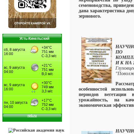
семеноводства, приведен
дана характеристика до
зернового.
Усть-Кинельский
НАУЧН
ПО И
КОМПЛЕ
И К НА
Глуховце
"Поволж
Рассмат
особенностей использов
периодов вегетации 
урожайность, на каче
экономическая эффектив
НАУЧН