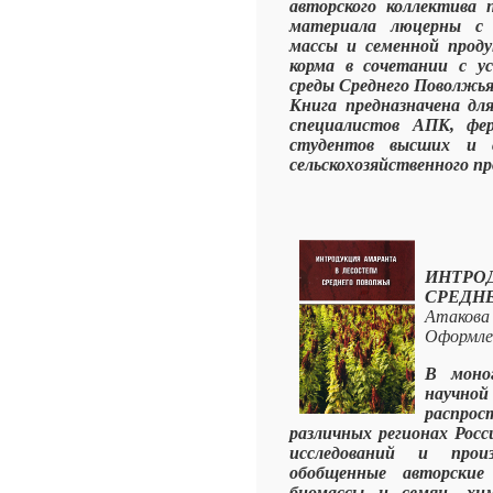
авторского коллектива 
материала люцерны с 
массы и семенной прод
корма в сочетании с у
среды Среднего Поволжья
Книга предназначена дл
специалистов АПК, фер
студентов высших и с
сельскохозяйственного п
ИНТРО
СРЕД
Атакова
Оформлен
В моно
научн
распро
различных регионах Росс
исследований и прои
обобщенные авторские
биомассы и семян, хим