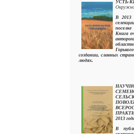
УСТЬ-
Окружно
В 2013 
селекц
поселке
Книга о
автором
областн
Горьког
создании, славных стра
людях.
НАУЧН
СЕМЕН
СЕЛЬС
ПОВОЛ
ВСЕРО
ПРАКТ
2013 год
В публ
селекц