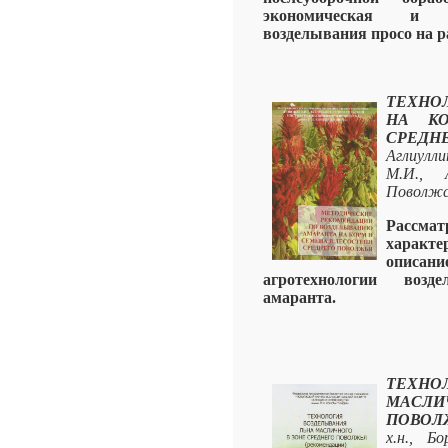
экономическая и би
возделывания просо на 
ТЕХНО
НА К
СРЕДН
Аглиулли
М.И., 
Поволжс
Рассма
характе
описан
агротехнологии возд
амаранта.
ТЕХН
МАСЛ
ПОВОЛ
х.н., Б